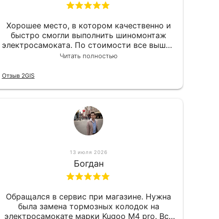
Хорошее место, в котором качественно и
быстро смогли выполнить шиномонтаж
электросамоката. По стоимости все вышло
вообще приемлемо хочу сказать. Так что
Читать полностью
могу порекомендовать.
Отзыв 2GIS
13 июля 2026
Богдан
Обращался в сервис при магазине. Нужна
была замена тормозных колодок на
электросамокате марки Kugoo M4 pro. Всё