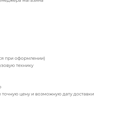
менеджера магазина
тся при оформлении)
узовую технику
о
точную цену и возможную дату доставки