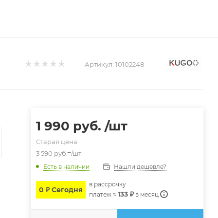
Артикул:
10102248
1 990
руб.
/шт
Старая цена
3 590
руб.
/шт
Нашли дешевле?
Есть в наличии
в расcрочку
0 ₽ Сегодня
133 ₽
платеж ≈
в месяц