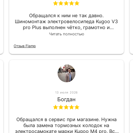
Обращался к ним не так давно.
Шиномонтаж электровелосипеда Kugoo V3
pro Plus выполнен чётко, грамотно и
квалифицированно. Всё сделано
Читать полностью
оперативно и в срок. Ну и взяли
приемлемо.
Отзыв Flamp
13 июля 2026
Богдан
Обращался в сервис при магазине. Нужна
была замена тормозных колодок на
электросамокате марки Kugoo M4 pro. Всё