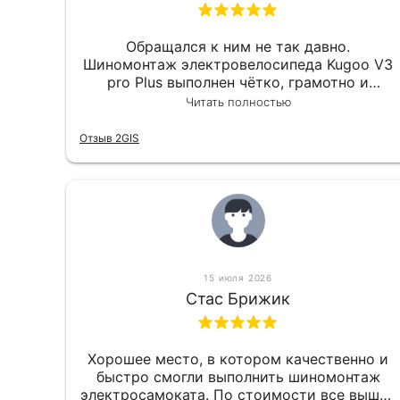
Обращался к ним не так давно.
Шиномонтаж электровелосипеда Kugoo V3
pro Plus выполнен чётко, грамотно и
квалифицированно. Всё сделано
Читать полностью
оперативно и в срок. Ну и взяли
приемлемо.
Отзыв 2GIS
15 июля 2026
Стас Брижик
Хорошее место, в котором качественно и
быстро смогли выполнить шиномонтаж
электросамоката. По стоимости все вышло