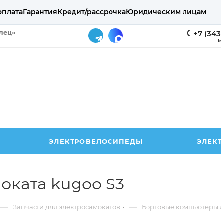
оплата
Гарантия
Кредит/рассрочка
Юридическим лицам
елец»
+7 (343
М
ЭЛЕКТРОВЕЛОСИПЕДЫ
ЭЛЕК
оката kugoo S3
—
—
Запчасти для электросамокатов
Бортовые компьютеры 