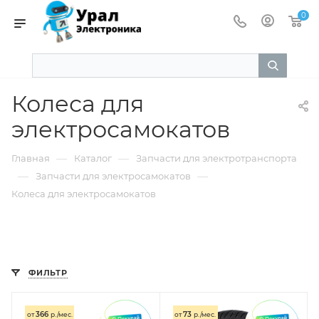
0
Колеса для
электросамокатов
—
—
Главная
Каталог
Запчасти для электротранспорта
—
—
Запчасти для электросамокатов
Колеса для электросамокатов
ФИЛЬТР
366
73
от
р./мес.
от
р./мес.