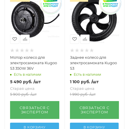
Мотор колесо для
Заднее колесо для
электросамоката Kugoo
электросамоката Kugoo
S3 350W 36V
S3
Есть в наличии
Есть в наличии
5 490
руб.
/шт
1 100
руб.
/шт
Старая цена
Старая цена
5 900
руб.
/шт
1 990
руб.
/шт
СВЯЗАТЬСЯ С
СВЯЗАТЬСЯ С
ЭКСПЕРТОМ
ЭКСПЕРТОМ
В КОРЗИНУ
В КОРЗИНУ