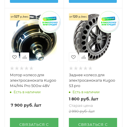
527
120
от
р./мес.
от
р./мес.
Мотор колесо для
Заднее колесо для
электросамоката Kugoo
электросамоката Kugoo
М4/M4 Pro 500w 48V
S3 pro
Есть в наличии
Есть в наличии
1 800
руб.
/шт
7 900
руб.
/шт
Старая цена
2 990
руб.
/шт
СВЯЗАТЬСЯ С
СВЯЗАТЬСЯ С