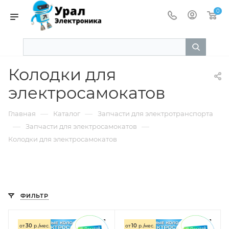
0
Колодки для
электросамокатов
—
—
Главная
Каталог
Запчасти для электротранспорта
—
—
Запчасти для электросамокатов
Колодки для электросамокатов
ФИЛЬТР
30
10
от
р./мес.
от
р./мес.