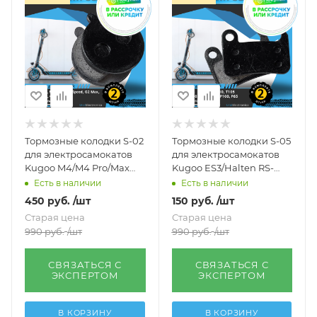
Тормозные колодки S-02
Тормозные колодки S-05
для электросамокатов
для электросамокатов
Kugoo M4/M4 Pro/Max
Kugoo ES3/Halten RS-
Speed
02/Ultron T10/TEVERUN
Есть в наличии
Есть в наличии
FIGHTER, MINI
450
руб.
/шт
150
руб.
/шт
Старая цена
Старая цена
990
руб.
/шт
990
руб.
/шт
СВЯЗАТЬСЯ С
СВЯЗАТЬСЯ С
ЭКСПЕРТОМ
ЭКСПЕРТОМ
В КОРЗИНУ
В КОРЗИНУ