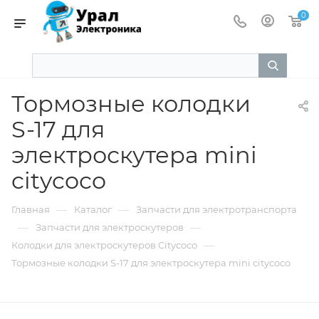
0
Тормозные колодки
S-17 для
электроскутера mini
citycoco
—
—
Главная
Каталог
Запчасти для электротранспорта
—
—
Запчасти для электроскутеров
—
Колодки для электроскутеров Citycoco
Тормозные колодки S-17 для электроскутера mini citycoco