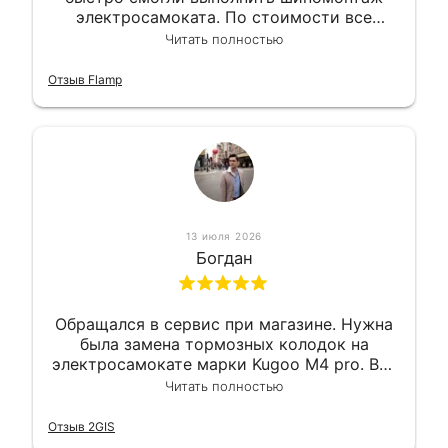
электросамоката. По стоимости все
вышло вообще приемлемо хочу сказать.
Читать полностью
Так что могу порекомендовать.
Отзыв Flamp
13 июля 2026
Богдан
Обращался в сервис при магазине. Нужна
была замена тормозных колодок на
электросамокате марки Kugoo M4 pro. Всё
сделали в лучшем виде и в максимально
Читать полностью
короткий срок. Электросамокат на
гарантии, поэтому и обратился в этот
Отзыв 2GIS
сервис. Езжу сейчас без проблем.