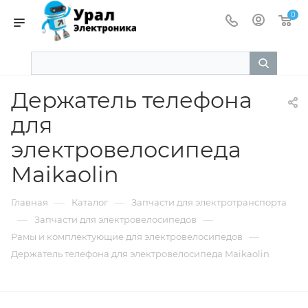
0
Держатель телефона
для
электровелосипеда
Maikaolin
—
—
Главная
Каталог
Запчасти для электротранспорта
—
—
Запчасти для электровелосипедов
—
Рамы и комплектующие для электровелосипедов
Держатель телефона для электровелосипеда Maikaolin