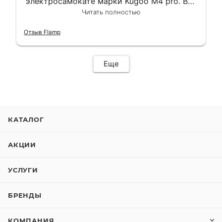
электросамокате марки Kugoo M4 pro. Всё
сделали в лучшем виде и в максимально
Читать полностью
короткий срок. Электросамокат на
гарантии, поэтому и обратился в этот
Отзыв Flamp
сервис. Езжу сейчас без проблем.
Еще
КАТАЛОГ
АКЦИИ
УСЛУГИ
БРЕНДЫ
КОМПАНИЯ