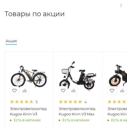
Товары по акции
Акция
5
4
Электровелосипед
Электровелосипед
Электров
Kugoo Kirin V3
Kugoo Kirin V3 Max
Kugoo Kiri
Есть в наличии
Есть в наличии
Есть в н