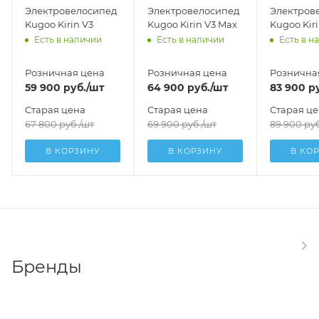
Электровелосипед
Электровелосипед
Электров
Kugoo Kirin V3
Kugoo Kirin V3 Max
Kugoo Kiri
Есть в наличии
Есть в наличии
Есть в н
Розничная цена
Розничная цена
Рознична
59 900
руб.
/шт
64 900
руб.
/шт
83 900
ру
Старая цена
Старая цена
Старая ц
67 800
руб.
/шт
69 900
руб.
/шт
89 900
руб
В КОРЗИНУ
В КОРЗИНУ
В КО
Бренды