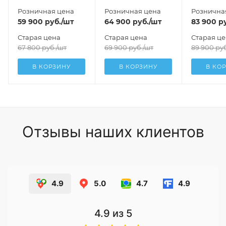
Розничная цена
Розничная цена
Рознична
59 900
руб.
/шт
64 900
руб.
/шт
83 900
ру
Старая цена
Старая цена
Старая ц
67 800
руб.
/шт
69 900
руб.
/шт
89 900
руб
В КОРЗИНУ
В КОРЗИНУ
В КО
Отзывы наших клиентов
4.9
5.0
4.7
4.9
4.9
из 5