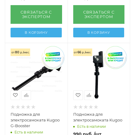
СВЯЗАТЬСЯ С
СВЯЗАТЬСЯ С
ЭКСПЕРТОМ
ЭКСПЕРТОМ
В КОРЗИНУ
В КОРЗИНУ
80
66
от
р./мес.
от
р./мес.
Подножка для
Подножка для
электросамоката Kugoo
электросамоката Kugoo
G-Booster
Есть в наличии
Есть в наличии
990
руб.
/шт