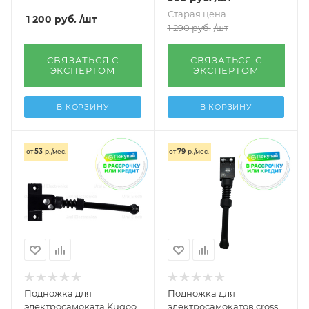
Старая цена
1 200
руб.
/шт
1 290
руб.
/шт
СВЯЗАТЬСЯ С
СВЯЗАТЬСЯ С
ЭКСПЕРТОМ
ЭКСПЕРТОМ
В КОРЗИНУ
В КОРЗИНУ
53
79
от
р./мес.
от
р./мес.
Подножка для
Подножка для
электросамоката Kugoo
электросамокатов cross