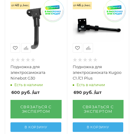
40
46
от
р./мес.
от
р./мес.
Подножка для
Подножка для
электросамоката
электросамоката Kugoo
Ninebot G30
C1 /C1 Plus
Есть в наличии
Есть в наличии
600
руб.
/шт
690
руб.
/шт
СВЯЗАТЬСЯ С
СВЯЗАТЬСЯ С
ЭКСПЕРТОМ
ЭКСПЕРТОМ
В КОРЗИНУ
В КОРЗИНУ