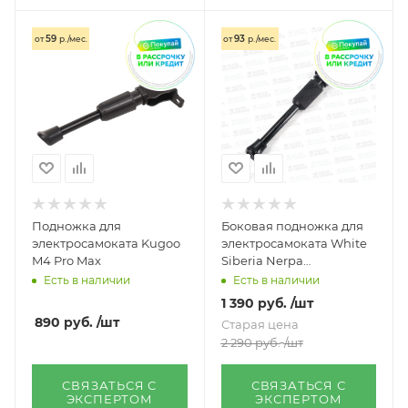
59
93
от
р./мес.
от
р./мес.
Подножка для
Боковая подножка для
электросамоката Kugoo
электросамоката White
M4 Pro Max
Siberia Nerpa
pro/Sputnik
Есть в наличии
Есть в наличии
1 390
руб.
/шт
890
руб.
/шт
Старая цена
2 290
руб.
/шт
СВЯЗАТЬСЯ С
СВЯЗАТЬСЯ С
ЭКСПЕРТОМ
ЭКСПЕРТОМ