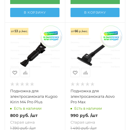
В КОРЗИНУ
В КОРЗИНУ
53
66
от
р./мес.
от
р./мес.
Подножка для
Подножка для
электросамоката Kugoo
электросамоката Aovo
Kirin M4 Pro Plus
Pro Max
Есть в наличии
Есть в наличии
800
руб.
/шт
990
руб.
/шт
Старая цена
Старая цена
1 390
руб.
/шт
1 490
руб.
/шт