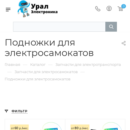
0
Подножки для
электросамокатов
—
—
Главная
Каталог
Запчасти для электротранспорта
—
—
Запчасти для электросамокатов
Подножки для электросамокатов
ФИЛЬТР
60
80
от
р./мес.
от
р./мес.