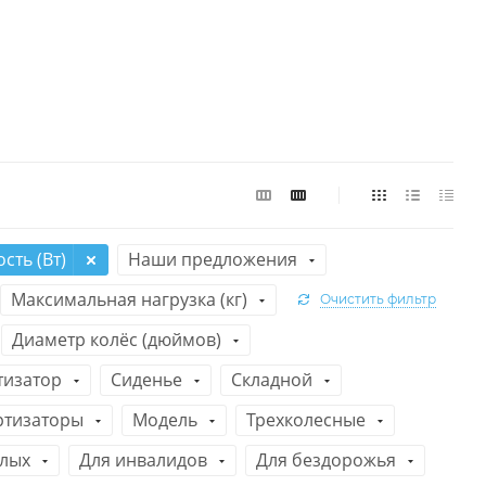
ть (Вт)
Наши предложения
Максимальная нагрузка (кг)
Очистить фильтр
Диаметр колёс (дюймов)
тизатор
Сиденье
Складной
ртизаторы
Модель
Трехколесные
лых
Для инвалидов
Для бездорожья