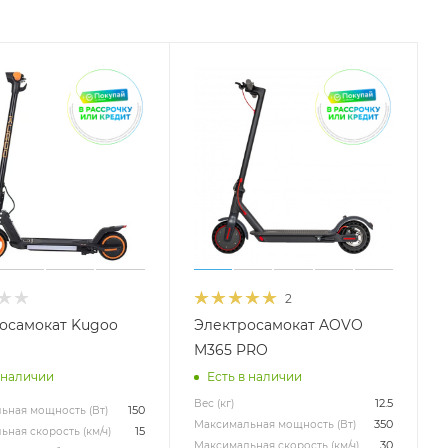
2
осамокат Kugoo
Электросамокат AOVO
M365 PRO
 наличии
Есть в наличии
12.5
Вес (кг)
150
ьная мощность (Вт)
350
Максимальная мощность (Вт)
15
ная скорость (км/ч)
30
Максимальная скорость (км/ч)