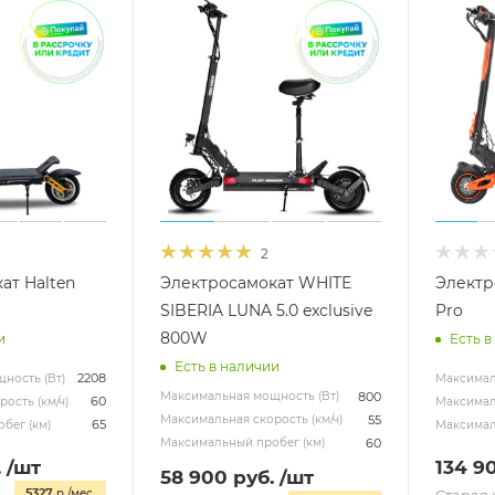
2
ат Halten
Электросамокат WHITE
Электр
SIBERIA LUNA 5.0 exclusive
Pro
800W
и
Есть в
Есть в наличии
2208
ность (Вт)
Максимал
800
Максимальная мощность (Вт)
60
ость (км/ч)
Максималь
55
Максимальная скорость (км/ч)
65
бег (км)
Максимал
60
Максимальный пробег (км)
.
/шт
134 9
58 900
руб.
/шт
5327
р./мес.