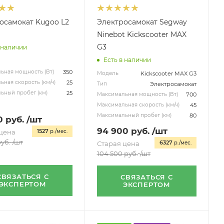
осамокат Kugoo L2
Электросамокат Segway
Ninebot Kickscooter MAX
G3
 наличии
Есть в наличии
350
ьная мощность (Вт)
Kickscooter MAX G3
Модель
25
ная скорость (км/ч)
Электросамокат
Тип
25
ьный пробег (км)
700
Максимальная мощность (Вт)
45
Максимальная скорость (км/ч)
80
Максимальный пробег (км)
0
руб.
/шт
94 900
руб.
/шт
1527
цена
р./мес.
уб.
/шт
6327
Старая цена
р./мес.
104 500
руб.
/шт
СВЯЗАТЬСЯ С
СВЯЗАТЬСЯ С
ЭКСПЕРТОМ
ЭКСПЕРТОМ