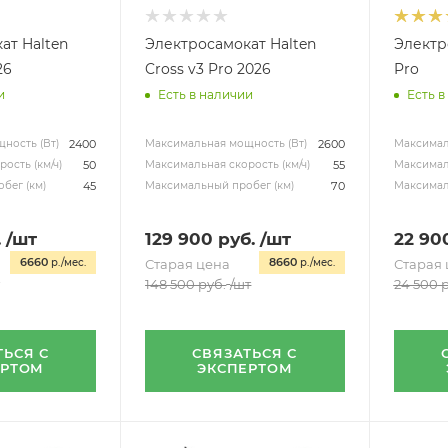
ат Halten
Электросамокат Halten
Электр
26
Cross v3 Pro 2026
Pro
и
Есть в наличии
Есть в
2400
2600
ность (Вт)
Максимальная мощность (Вт)
Максимал
50
55
ость (км/ч)
Максимальная скорость (км/ч)
Максималь
45
70
бег (км)
Максимальный пробег (км)
Максимал
.
/шт
129 900
руб.
/шт
22 90
6660
8660
р./мес.
Старая цена
р./мес.
Старая 
148 500
руб.
/шт
24 500
р
ТЬСЯ С
СВЯЗАТЬСЯ С
ЕРТОМ
ЭКСПЕРТОМ