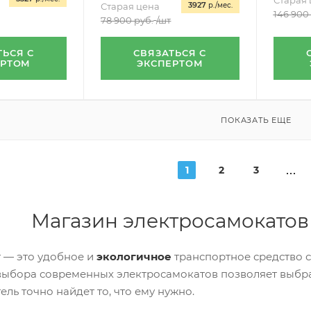
Старая 
3927
Старая цена
р./мес.
146 900
78 900
руб.
/шт
ТЬСЯ С
СВЯЗАТЬСЯ С
ЕРТОМ
ЭКСПЕРТОМ
ПОКАЗАТЬ ЕЩЕ
1
2
3
Магазин электросамокатов
 — это удобное и
экологичное
транспортное средство 
ыбора современных электросамокатов позволяет выбра
ль точно найдет то, что ему нужно.