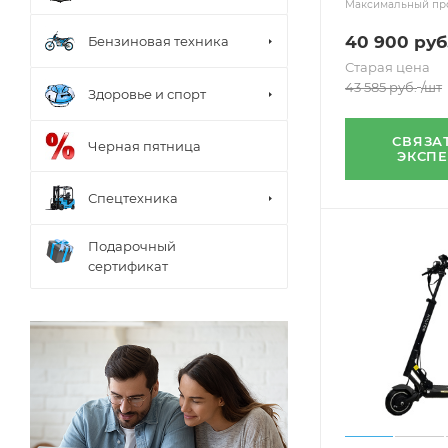
Максимальный про
40 900
руб
Бензиновая техника
Старая цена
43 585
руб.
/шт
Здоровье и спорт
СВЯЗА
Черная пятница
ЭКСП
Спецтехника
Подарочный
сертификат