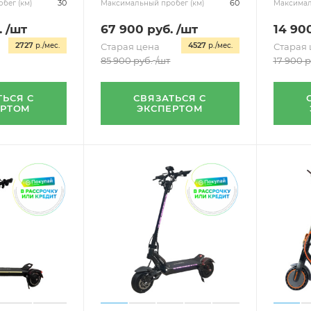
30
60
бег (км)
Максимальный пробег (км)
Максимал
.
/шт
67 900
руб.
/шт
14 90
2727
4527
р./мес.
Старая цена
р./мес.
Старая 
85 900
руб.
/шт
17 900
р
ТЬСЯ С
СВЯЗАТЬСЯ С
ЕРТОМ
ЭКСПЕРТОМ