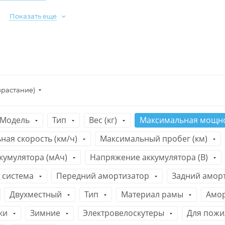
Показать еще
зрастание)
Модель
Тип
Вес (кг)
Максимальная мощнос
ая скорость (км/ч)
Максимальный пробег (км)
кумулятора (мАч)
Напряжение аккумулятора (В)
 система
Передний амортизатор
Задний амор
Двухместный
Тип
Материал рамы
Амо
ки
Зимние
Электровелоскутеры
Для пожи