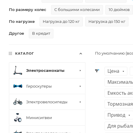
По размеру колес
С большими колесами
10 дюймов
По нагрузке
Нагрузка до 120 кг
Нагрузка до 150 кг
Другое
В кредит
По умолчанию (во
КАТАЛОГ
Цена
Электросамокаты
Максимальн
Гироскутеры
Емкость ак
Электровелосипеды
Тормозная
Привод
Минисигвеи
Для рыбал