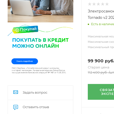
Электросамок
Tornado v2 20
Есть в наличи
Максимальная мощ
Максимальная скор
Максимальный про
99 900
руб
Старая цена
112 400
руб.
/шт
СВЯЗА
Задать вопрос
ЭКСП
Оставить отзыв