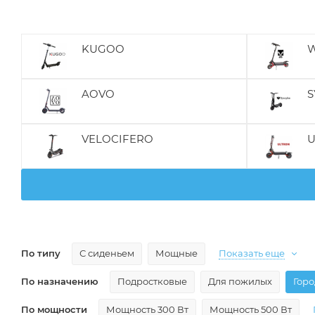
KUGOO
W
AOVO
S
VELOCIFERO
U
По типу
С сиденьем
Мощные
Показать еще
По назначению
Подростковые
Для пожилых
Гор
По мощности
Мощность 300 Вт
Мощность 500 Вт