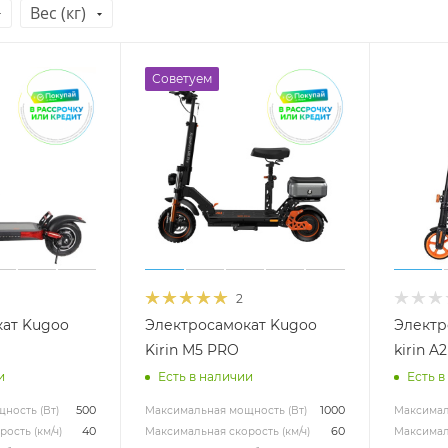
Вес (кг)
Советуем
2
кат Kugoo
Электросамокат Kugoo
Электр
Kirin M5 PRO
kirin A2
и
Есть в наличии
Есть в
500
1000
ность (Вт)
Максимальная мощность (Вт)
Максимал
40
60
ость (км/ч)
Максимальная скорость (км/ч)
Максималь