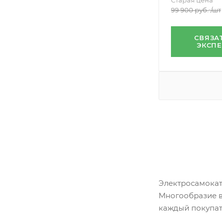
Старая цена
99 900
руб.
/шт
СВЯЗА
ЭКСП
Электросамокат
Многообразие в
каждый покупате