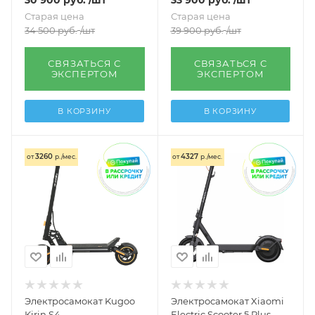
Старая цена
Старая цена
34 500
руб.
/шт
39 900
руб.
/шт
СВЯЗАТЬСЯ С
СВЯЗАТЬСЯ С
ЭКСПЕРТОМ
ЭКСПЕРТОМ
В КОРЗИНУ
В КОРЗИНУ
3260
4327
от
р./мес.
от
р./мес.
Электросамокат Kugoo
Электросамокат Xiaomi
Kirin S4
Electric Scooter 5 Plus