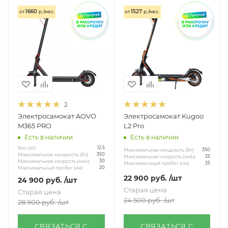
1660
1527
от
р./мес.
от
р./мес.
2
Электросамокат AOVO
Электросамокат Kugoo
M365 PRO
L2 Pro
Есть в наличии
Есть в наличии
Вес (кг)
12.5
Максимальная мощность (Вт)
350
Максимальная мощность (Вт)
350
Максимальная скорость (км/ч)
25
Максимальная скорость (км/ч)
30
Максимальный пробег (км)
25
Максимальный пробег (км)
20
22 900
руб.
/шт
24 900
руб.
/шт
Старая цена
Старая цена
24 500
руб.
/шт
28 900
руб.
/шт
СВЯЗАТЬСЯ С
СВЯЗАТЬСЯ С