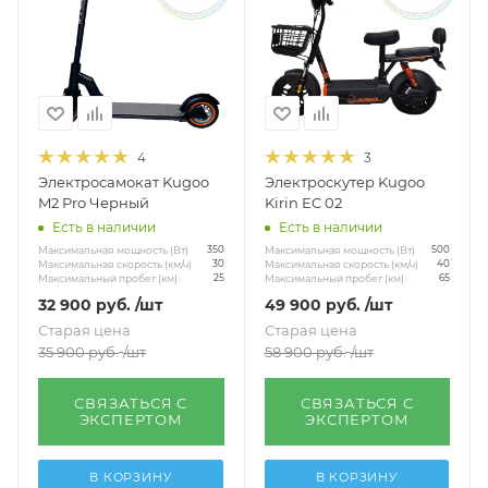
4
3
Электросамокат Kugoo
Электроскутер Kugoo
M2 Pro Черный
Kirin EC 02
Есть в наличии
Есть в наличии
Максимальная мощность (Вт)
Максимальная мощность (Вт)
350
500
Максимальная скорость (км/ч)
Максимальная скорость (км/ч)
30
40
Максимальный пробег (км)
Максимальный пробег (км)
25
65
32 900
руб.
/шт
49 900
руб.
/шт
Старая цена
Старая цена
35 900
руб.
/шт
58 900
руб.
/шт
СВЯЗАТЬСЯ С
СВЯЗАТЬСЯ С
ЭКСПЕРТОМ
ЭКСПЕРТОМ
В КОРЗИНУ
В КОРЗИНУ