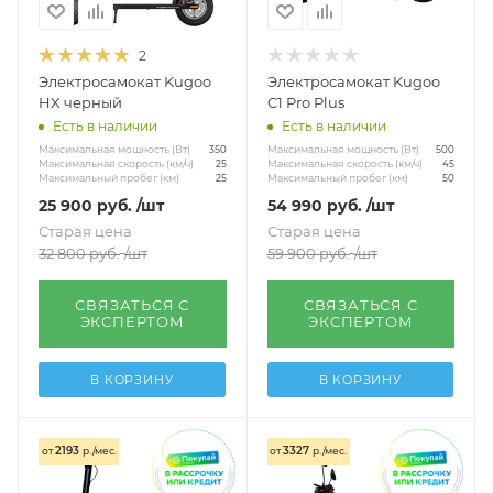
2
Электросамокат Kugoo
Электросамокат Kugoo
HX черный
C1 Pro Plus
Есть в наличии
Есть в наличии
Максимальная мощность (Вт)
Максимальная мощность (Вт)
350
500
Максимальная скорость (км/ч)
Максимальная скорость (км/ч)
25
45
Максимальный пробег (км)
Максимальный пробег (км)
25
50
25 900
руб.
/шт
54 990
руб.
/шт
Старая цена
Старая цена
32 800
руб.
/шт
59 900
руб.
/шт
СВЯЗАТЬСЯ С
СВЯЗАТЬСЯ С
ЭКСПЕРТОМ
ЭКСПЕРТОМ
В КОРЗИНУ
В КОРЗИНУ
2193
3327
от
р./мес.
от
р./мес.