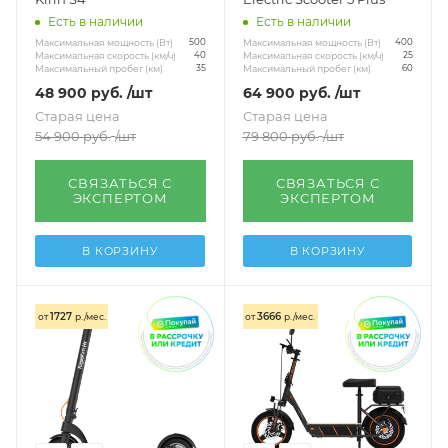
Есть в наличии
Есть в наличии
Максимальная мощность (Вт)
Максимальная мощность (Вт)
500
400
Максимальная скорость (км/ч)
Максимальная скорость (км/ч)
40
25
Максимальный пробег (км)
Максимальный пробег (км)
35
60
48 900
руб.
/шт
64 900
руб.
/шт
Старая цена
Старая цена
54 900
руб.
/шт
79 800
руб.
/шт
СВЯЗАТЬСЯ С
СВЯЗАТЬСЯ С
ЭКСПЕРТОМ
ЭКСПЕРТОМ
В КОРЗИНУ
В КОРЗИНУ
1727
3666
от
р./мес.
от
р./мес.