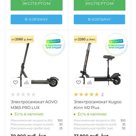
ЭКСПЕРТОМ
ЭКСПЕРТОМ
В КОРЗИНУ
В КОРЗИНУ
2060
2260
от
р./мес.
от
р./мес.
2
Электросамокат AOVO
Электросамокат Kugoo
M365 PRO LUX
Kirin M2 Plus
Есть в наличии
Есть в наличии
Максимальная мощность (Вт)
Максимальная мощность (Вт)
350
350
Максимальная скорость (км/ч)
Максимальная скорость (км/ч)
30
35
Максимальный пробег (км)
Максимальный пробег (км)
25
30
30 900
руб.
/шт
33 900
руб.
/шт