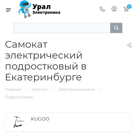
0
Самокат
электрический
подростковый в
Екатеринбурге
—
—
—
Главная
Каталог
Электросамокаты
Подросковые
KUGOO