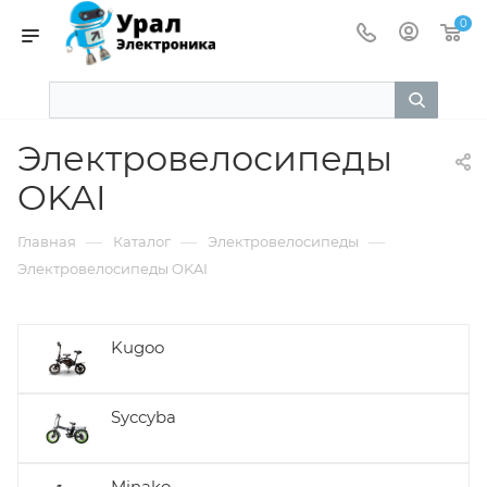
0
Электровелосипеды
OKAI
—
—
—
Главная
Каталог
Электровелосипеды
Электровелосипеды OKAI
Kugoo
Syccyba
Minako