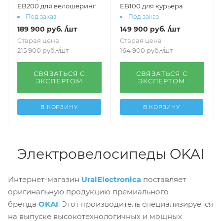
EB200 для велошеринг
EB100 для курьера
Под заказ
Под заказ
189 900
руб.
/шт
149 900
руб.
/шт
Старая цена
Старая цена
215 900
руб.
/шт
164 900
руб.
/шт
СВЯЗАТЬСЯ С
СВЯЗАТЬСЯ С
ЭКСПЕРТОМ
ЭКСПЕРТОМ
В КОРЗИНУ
В КОРЗИНУ
Электровелосипеды OKAI
Интернет-магазин
UralElectronica
поставляет
оригинальную продукцию премиального
бренда
OKAI
. Этот производитель специализируется
на выпуске высокотехнологичных и мощных