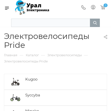
0
Электровелосипеды
Pride
—
—
—
Главная
Каталог
Электровелосипеды
Электровелосипеды Pride
Kugoo
Syccyba
Minako