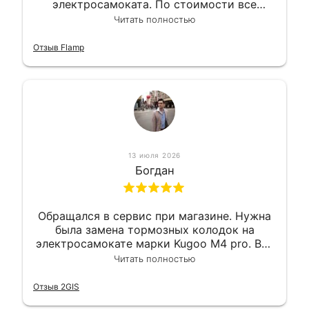
электросамоката. По стоимости все
вышло вообще приемлемо хочу сказать.
Читать полностью
Так что могу порекомендовать.
Отзыв Flamp
13 июля 2026
Богдан
Обращался в сервис при магазине. Нужна
была замена тормозных колодок на
электросамокате марки Kugoo M4 pro. Всё
сделали в лучшем виде и в максимально
Читать полностью
короткий срок. Электросамокат на
гарантии, поэтому и обратился в этот
Отзыв 2GIS
сервис. Езжу сейчас без проблем.