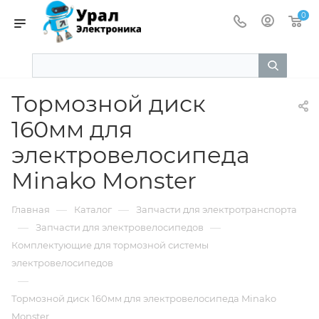
0
Тормозной диск
160мм для
электровелосипеда
Minako Monster
—
—
Главная
Каталог
Запчасти для электротранспорта
—
—
Запчасти для электровелосипедов
Комплектующие для тормозной системы
электровелосипедов
—
Тормозной диск 160мм для электровелосипеда Minako
Monster