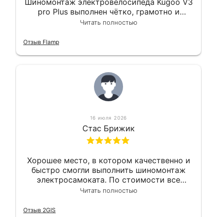
Шиномонтаж электровелосипеда Kugoo V3
pro Plus выполнен чётко, грамотно и
квалифицированно. Всё сделано
Читать полностью
оперативно и в срок. Ну и взяли
приемлемо.
Отзыв Flamp
16 июля 2026
Стас Брижик
Хорошее место, в котором качественно и
быстро смогли выполнить шиномонтаж
электросамоката. По стоимости все
вышло вообще приемлемо хочу сказать.
Читать полностью
Так что могу порекомендовать.
Отзыв 2GIS