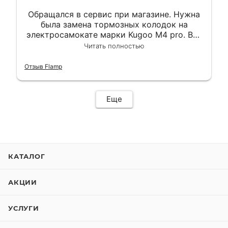
Обращался в сервис при магазине. Нужна
была замена тормозных колодок на
электросамокате марки Kugoo M4 pro. Всё
сделали в лучшем виде и в максимально
Читать полностью
короткий срок. Электросамокат на
гарантии, поэтому и обратился в этот
Отзыв Flamp
сервис. Езжу сейчас без проблем.
Еще
КАТАЛОГ
АКЦИИ
УСЛУГИ