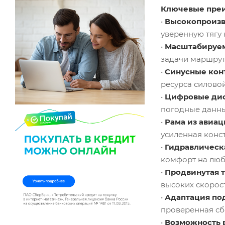
Ключевые преи
•
Высокопроизв
уверенную тягу 
•
Масштабируем
задачи маршрут
•
Синусные кон
ресурса силово
•
Цифровые дис
погодные данны
•
Рама из авиа
усиленная конс
•
Гидравлическ
комфорт на люб
•
Продвинутая 
высоких скорос
•
Адаптация по
проверенная сб
•
Возможность 