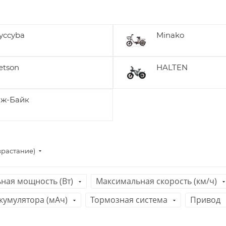
yccyba
Minako
etson
HALTEN
ж-Байк
зрастание)
ная мощность (Вт)
Максимальная скорость (км/ч)
кумулятора (мАч)
Тормозная система
Привод