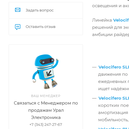
освещения и ак
Задать вопрос
Линейка
Veloci
Оставить отзыв
решений для эк
амбиции райдер
Velocifero S
движения по 
ежедневных п
ищет надёжно
ВАШ МЕНЕДЖЕР
Velocifero S
Связаться с Менеджером по
коротких пое
продажам Урал
амортизация 
Электроника
мобильность,
+7 (343) 247-27-67