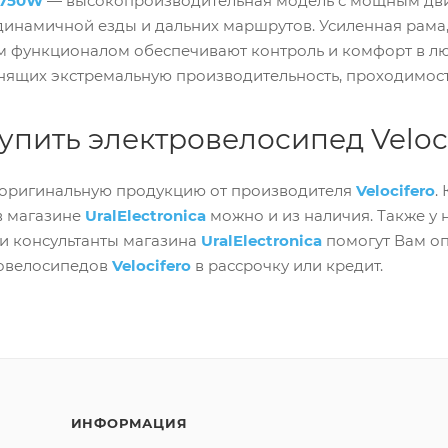
1 750W
— высокопроизводительная модель с мощным дви
динамичной езды и дальних маршрутов. Усиленная рама
 функционалом обеспечивают контроль и комфорт в лю
нящих экстремальную производительность, проходимость
упить электровелосипед Veloci
оригинальную продукцию от производителя
Velocifero
.
в магазине
UralElectronica
можно и из наличия. Также у н
 и консультанты магазина
UralElectronica
помогут Вам оп
ровелосипедов
Velocifero
в рассрочку или кредит.
ИНФОРМАЦИЯ