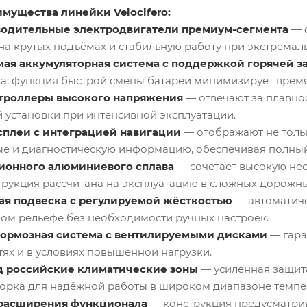
мущества линейки Velocifero:
одительные электродвигатели премиум-сегмента
— о
на крутых подъёмах и стабильную работу при экстремаль
ая аккумуляторная система с поддержкой горячей з
а; функция быстрой смены батареи минимизирует время 
троллеры высокого напряжения
— отвечают за плавно
й установки при интенсивной эксплуатации.
плеи с интеграцией навигации
— отображают не толь
е и диагностическую информацию, обеспечивая полный
ционного алюминиевого сплава
— сочетает высокую нес
трукция рассчитана на эксплуатацию в сложных дорожны
ая подвеска с регулируемой жёсткостью
— автоматиче
ом рельефе без необходимости ручных настроек.
тормозная система с вентилируемыми дисками
— гара
тях и в условиях повышенной нагрузки.
д российские климатические зоны
— усиленная защит
орка для надёжной работы в широком диапазоне темпе
расширения функционала
— конструкция предусматрив