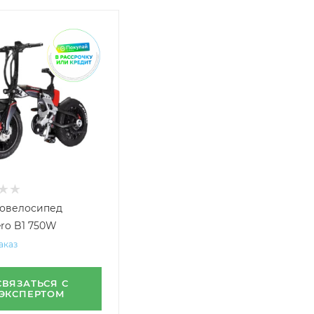
овелосипед
ero B1 750W
аказ
СВЯЗАТЬСЯ С
ЭКСПЕРТОМ