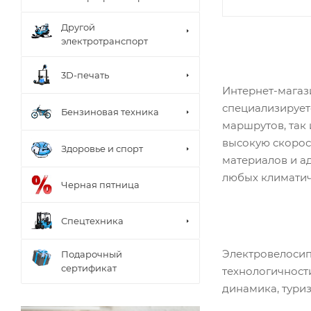
Другой
электротранспорт
3D-печать
Интернет-мага
специализирует
Бензиновая техника
маршрутов, так
высокую скорос
Здоровье и спорт
материалов и а
любых климатич
Черная пятница
Спецтехника
Электровелоси
Подарочный
сертификат
технологичност
динамика, тури