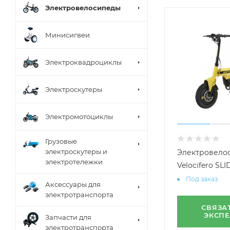
Электровелосипеды
Минисигвеи
Электроквадроциклы
Электроскутеры
Электромотоциклы
Грузовые
электроскутеры и
Электровело
электротележки
Velocifero SL
Под заказ
Аксессуары для
электротранспорта
СВЯЗА
ЭКСП
Запчасти для
электротранспорта