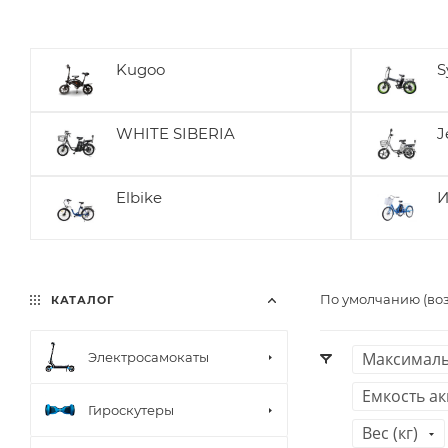
Kugoo
S
WHITE SIBERIA
J
Elbike
И
По умолчанию (во
КАТАЛОГ
Максималь
Электросамокаты
Емкость ак
Гироскутеры
Вес (кг)