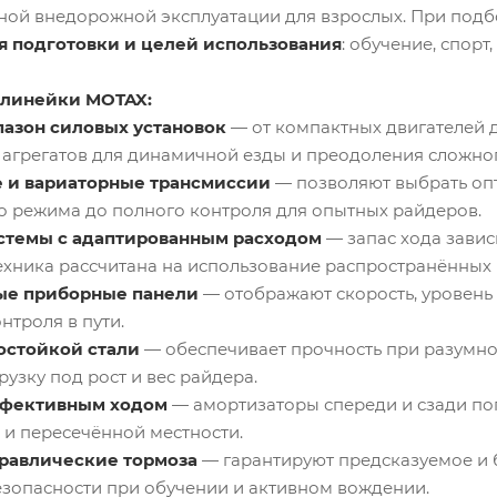
зной внедорожной эксплуатации для взрослых. При под
я подготовки и целей использования
: обучение, спор
линейки MOTAX:
азон силовых установок
— от компактных двигателей 
 агрегатов для динамичной езды и преодоления сложног
 и вариаторные трансмиссии
— позволяют выбрать опт
о режима до полного контроля для опытных райдеров.
стемы с адаптированным расходом
— запас хода завис
техника рассчитана на использование распространённых
е приборные панели
— отображают скорость, уровень 
нтроля в пути.
остойкой стали
— обеспечивает прочность при разумно
узку под рост и вес райдера.
ффективным ходом
— амортизаторы спереди и сзади по
е и пересечённой местности.
равлические тормоза
— гарантируют предсказуемое и 
езопасности при обучении и активном вождении.