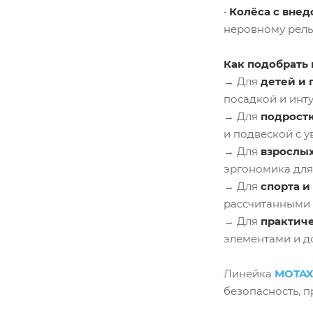
•
Колёса с вне
неровному рель
Как подобрать 
→ Для
детей и 
посадкой и инт
→ Для
подрост
и подвеской с 
→ Для
взрослых
эргономика для
→ Для
спорта и
рассчитанными 
→ Для
практич
элементами и д
Линейка
MOTA
безопасность, 