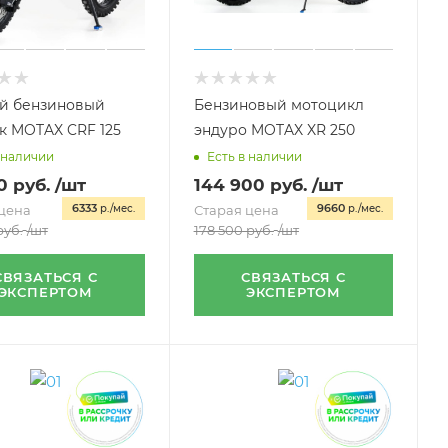
й бензиновый
Бензиновый мотоцикл
к MOTAX CRF 125
эндуро MOTAX XR 250
 наличии
Есть в наличии
0
руб.
/шт
144 900
руб.
/шт
6333
9660
цена
р./мес.
Старая цена
р./мес.
уб.
/шт
178 500
руб.
/шт
СВЯЗАТЬСЯ С
СВЯЗАТЬСЯ С
ЭКСПЕРТОМ
ЭКСПЕРТОМ