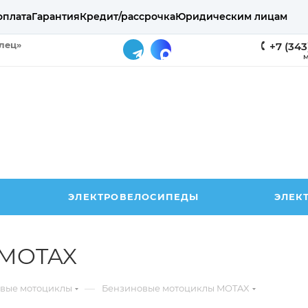
оплата
Гарантия
Кредит/рассрочка
Юридическим лицам
елец»
+7 (343
М
ЭЛЕКТРОВЕЛОСИПЕДЫ
ЭЛЕК
 MOTAX
—
вые мотоциклы
Бензиновые мотоциклы MOTAX