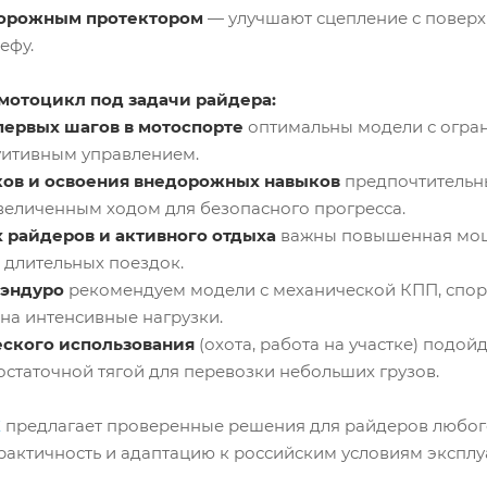
дорожным протектором
— улучшают сцепление с поверхно
ефу.
мотоцикл под задачи райдера:
первых шагов в мотоспорте
оптимальны модели с огран
уитивным управлением.
ков и освоения внедорожных навыков
предпочтительн
увеличенным ходом для безопасного прогресса.
 райдеров и активного отдыха
важны повышенная мощн
 длительных поездок.
 эндуро
рекомендуем модели с механической КПП, спор
на интенсивные нагрузки.
еского использования
(охота, работа на участке) подо
остаточной тягой для перевозки небольших грузов.
X
предлагает проверенные решения для райдеров любого 
практичность и адаптацию к российским условиям эксплу