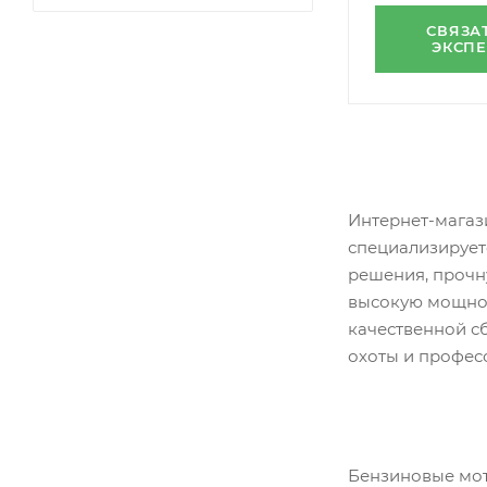
СВЯЗА
ЭКСП
Интернет-мага
специализирует
решения, проч
высокую мощнос
качественной сб
охоты и профес
Бензиновые мо