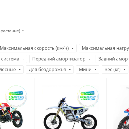
зрастание)
Максимальная скорость (км/ч)
Максимальная нагруз
 система
Передний амортизатор
Задний амор
лесные
Для бездорожья
Мини
Вес (кг)