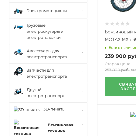
Электромотоциклы
Грузовые
электроскутеры и
Бензиновый 
электротележки
MOTAX MXR 3
Есть в наличи
Аксессуары для
239 900
руб
электротранспорта
Старая цена
257 800
руб.
/ш
Запчасти для
электротранспорта
СВЯЗА
ЭКСП
Другой
электротранспорт
3D-печать
Бензиновая
техника