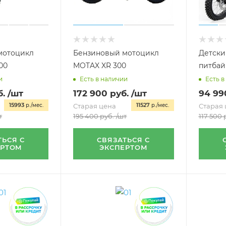
мотоцикл
Бензиновый мотоцикл
Детски
00
MOTAX XR 300
питбай
и
Есть в наличии
Есть в
.
/шт
172 900
руб.
/шт
94 99
15993
11527
р./мес.
Старая цена
р./мес.
Старая 
т
195 400
руб.
/шт
117 500
р
ТЬСЯ С
СВЯЗАТЬСЯ С
ЕРТОМ
ЭКСПЕРТОМ