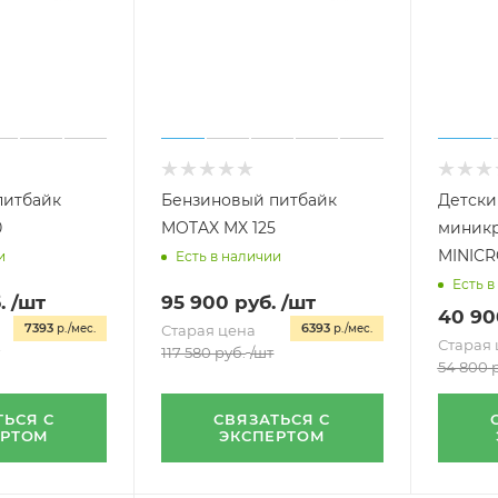
питбайк
Бензиновый питбайк
Детски
0
MOTAX MX 125
миник
MINICR
и
Есть в наличии
Есть в
.
/шт
95 900
руб.
/шт
40 90
7393
6393
р./мес.
Старая цена
р./мес.
Старая 
117 580
руб.
/шт
54 800
р
ТЬСЯ С
СВЯЗАТЬСЯ С
ЕРТОМ
ЭКСПЕРТОМ