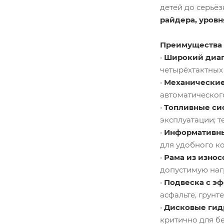
детей до серьё
райдера, уровн
Преимущества 
•
Широкий диап
четырёхтактных
•
Механические
автоматическог
•
Топливные си
эксплуатации; 
•
Информативны
для удобного ко
•
Рама из износ
допустимую нагр
•
Подвеска с э
асфальте, грунт
•
Дисковые гид
критично для б