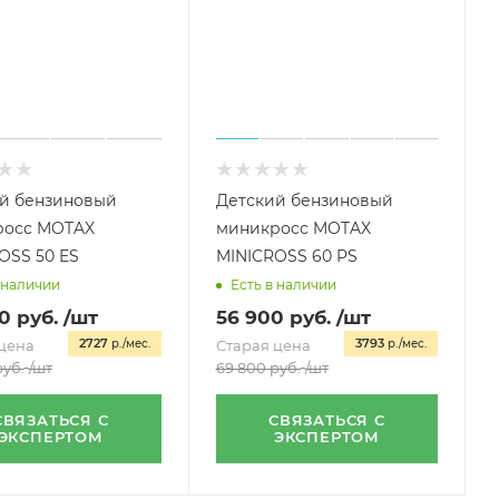
й бензиновый
Детский бензиновый
росс MOTAX
миникросс MOTAX
OSS 50 ES
MINICROSS 60 PS
 наличии
Есть в наличии
0
руб.
/шт
56 900
руб.
/шт
2727
3793
цена
р./мес.
Старая цена
р./мес.
уб.
/шт
69 800
руб.
/шт
СВЯЗАТЬСЯ С
СВЯЗАТЬСЯ С
ЭКСПЕРТОМ
ЭКСПЕРТОМ