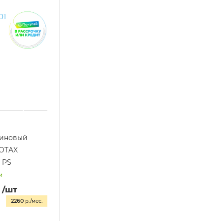
зиновый
OTAX
 PS
и
/шт
2260
р./мес.