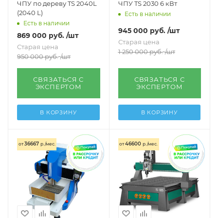
ЧПУ по дереву TS 2040L
ЧПУ TS 2030 6 кВт
(2040 L)
Есть в наличии
Есть в наличии
945 000
руб.
/шт
869 000
руб.
/шт
Старая цена
Старая цена
1 250 000
руб.
/шт
950 000
руб.
/шт
СВЯЗАТЬСЯ С
СВЯЗАТЬСЯ С
ЭКСПЕРТОМ
ЭКСПЕРТОМ
В КОРЗИНУ
В КОРЗИНУ
36667
46600
от
р./мес.
от
р./мес.