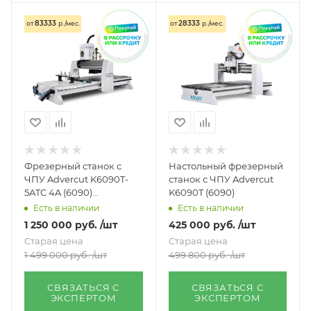
83333
28333
от
р./мес.
от
р./мес.
Фрезерный станок с
Настольный фрезерный
ЧПУ Advercut K6090T-
станок с ЧПУ Advercut
5ATC 4A (6090)
K6090T (6090)
автосмена инструмента
Есть в наличии
Есть в наличии
1 250 000
руб.
/шт
425 000
руб.
/шт
Старая цена
Старая цена
1 499 000
руб.
/шт
499 800
руб.
/шт
СВЯЗАТЬСЯ С
СВЯЗАТЬСЯ С
ЭКСПЕРТОМ
ЭКСПЕРТОМ