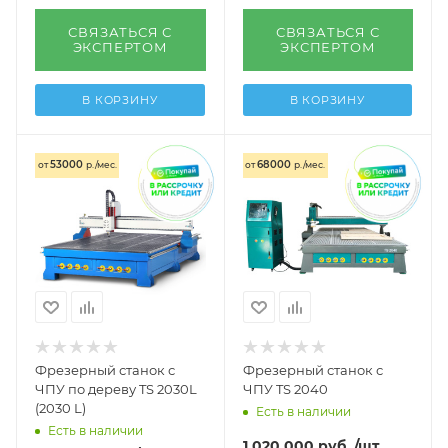
СВЯЗАТЬСЯ С
СВЯЗАТЬСЯ С
ЭКСПЕРТОМ
ЭКСПЕРТОМ
В КОРЗИНУ
В КОРЗИНУ
53000
68000
от
р./мес.
от
р./мес.
Фрезерный станок с
Фрезерный станок с
ЧПУ по дереву TS 2030L
ЧПУ TS 2040
(2030 L)
Есть в наличии
Есть в наличии
1 020 000
руб.
/шт