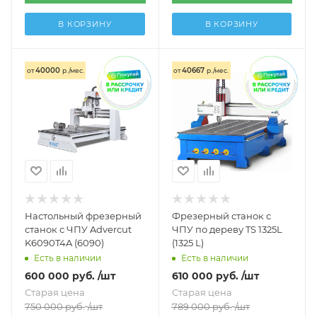
В КОРЗИНУ
В КОРЗИНУ
40000
40667
от
р./мес.
от
р./мес.
Настольный фрезерный
Фрезерный станок с
станок с ЧПУ Advercut
ЧПУ по дереву TS 1325L
K6090T4A (6090)
(1325 L)
Есть в наличии
Есть в наличии
600 000
руб.
/шт
610 000
руб.
/шт
Старая цена
Старая цена
750 000
руб.
/шт
789 000
руб.
/шт