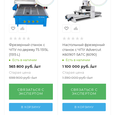
Фрезерный станок с
Настольный фрезерный
ЧПУ по дереву TS 1515L
станок с ЧПУ Advercut
(1515 L)
K6090T-5АТС (6090)
Есть в наличии
Есть в наличии
565 800
руб.
/шт
1 100 000
руб.
/шт
Старая цена
Старая цена
698 900
руб.
/шт
1 390 000
руб.
/шт
СВЯЗАТЬСЯ С
СВЯЗАТЬСЯ С
ЭКСПЕРТОМ
ЭКСПЕРТОМ
В КОРЗИНУ
В КОРЗИНУ