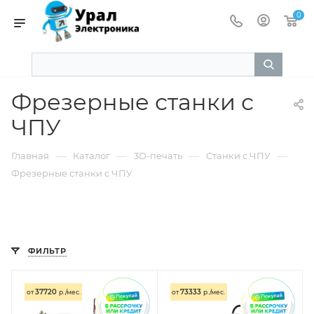
0
Фрезерные станки с
ЧПУ
—
—
—
—
Главная
Каталог
3D-печать
Станки с ЧПУ
Фрезерные станки с ЧПУ
ФИЛЬТР
37720
73333
от
р./мес.
от
р./мес.