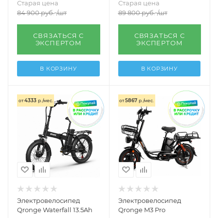
Старая цена
Старая цена
84 900
руб.
/шт
89 800
руб.
/шт
СВЯЗАТЬСЯ С
СВЯЗАТЬСЯ С
ЭКСПЕРТОМ
ЭКСПЕРТОМ
В КОРЗИНУ
В КОРЗИНУ
4333
5867
от
р./мес.
от
р./мес.
Электровелосипед
Электровелосипед
Qronge Waterfall 13.5Ah
Qronge M3 Pro