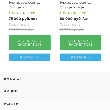
Электровелосипед
Электровелосипед
Qronge M3
Qronge Mirage
Есть в наличии
Есть в наличии
75 000
руб.
/шт
80 000
руб.
/шт
Старая цена
Старая цена
90 900
руб.
/шт
96 900
руб.
/шт
СВЯЗАТЬСЯ С
СВЯЗАТЬСЯ С
ЭКСПЕРТОМ
ЭКСПЕРТОМ
В КОРЗИНУ
В КОРЗИНУ
КАТАЛОГ
АКЦИИ
УСЛУГИ