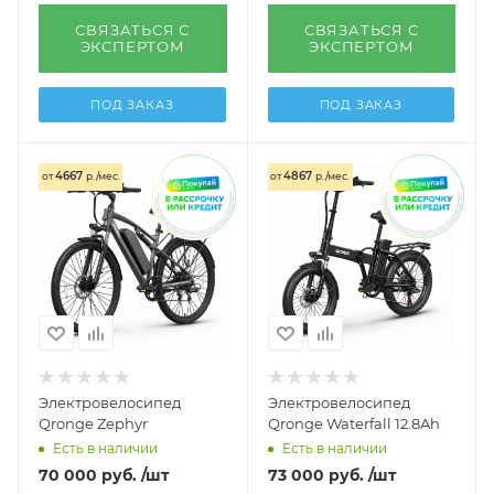
СВЯЗАТЬСЯ С
СВЯЗАТЬСЯ С
ЭКСПЕРТОМ
ЭКСПЕРТОМ
ПОД ЗАКАЗ
ПОД ЗАКАЗ
4667
4867
от
р./мес.
от
р./мес.
Электровелосипед
Электровелосипед
Qronge Zephyr
Qronge Waterfall 12.8Ah
Есть в наличии
Есть в наличии
70 000
руб.
/шт
73 000
руб.
/шт