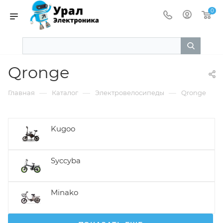
0
Qronge
—
—
—
Главная
Каталог
Электровелосипеды
Qronge
Kugoo
Syccyba
Minako