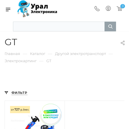
0
GT
—
—
—
Главная
Каталог
Другой электротранспорт
—
Электрокартинг
GT
ФИЛЬТР
727
от
р./мес.