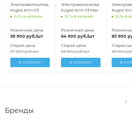
Электровелосипед
Электровелосипед
Электров
Kugoo Kirin V3
Kugoo Kirin V3 Max
Kugoo Kiri
Есть в наличии
Есть в наличии
Есть в н
Розничная цена
Розничная цена
Рознична
59 900
руб.
/шт
64 900
руб.
/шт
83 900
ру
Старая цена
Старая цена
Старая ц
67 800
руб.
/шт
69 900
руб.
/шт
89 900
руб
В КОРЗИНУ
В КОРЗИНУ
В КО
Бренды