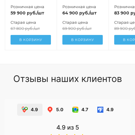
Розничная цена
Розничная цена
Рознична
59 900
руб.
/шт
64 900
руб.
/шт
83 900
ру
Старая цена
Старая цена
Старая ц
67 800
руб.
/шт
69 900
руб.
/шт
89 900
руб
В КОРЗИНУ
В КОРЗИНУ
В КО
Отзывы наших клиентов
4.9
5.0
4.7
4.9
4.9
из 5