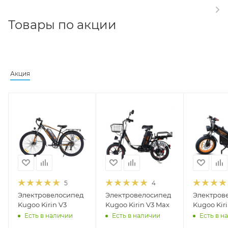
Товары по акции
Акция
5
4
Электровелосипед
Электровелосипед
Электров
Kugoo Kirin V3
Kugoo Kirin V3 Max
Kugoo Kiri
Есть в наличии
Есть в наличии
Есть в н