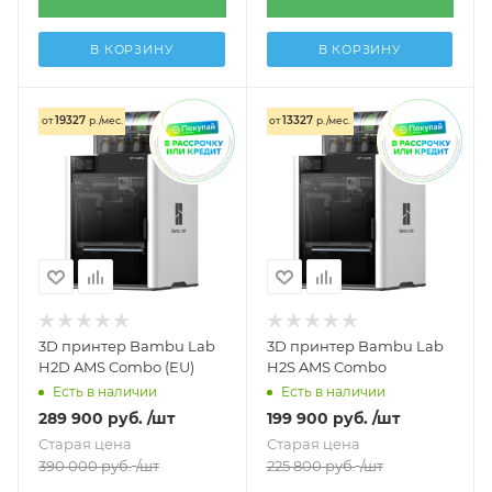
В КОРЗИНУ
В КОРЗИНУ
19327
13327
от
р./мес.
от
р./мес.
3D принтер Bambu Lab
3D принтер Bambu Lab
H2D AMS Combo (EU)
H2S AMS Combo
Есть в наличии
Есть в наличии
289 900
руб.
/шт
199 900
руб.
/шт
Старая цена
Старая цена
390 000
руб.
/шт
225 800
руб.
/шт