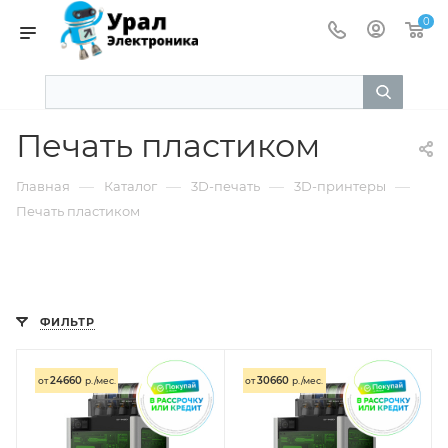
0
Печать пластиком
—
—
—
—
Главная
Каталог
3D-печать
3D-принтеры
Печать пластиком
ФИЛЬТР
24660
30660
от
р./мес.
от
р./мес.