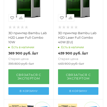
3D принтер Bambu Lab
3D принтер Bambu Lab
H2D Laser Full Combo
H2D Laser Full Combo
10W
40W (EU)
Есть в наличии
Есть в наличии
369 900
руб.
/шт
459 900
руб.
/шт
Старая цена
Старая цена
395 800
руб.
/шт
465 900
руб.
/шт
СВЯЗАТЬСЯ С
СВЯЗАТЬСЯ С
ЭКСПЕРТОМ
ЭКСПЕРТОМ
В КОРЗИНУ
В КОРЗИНУ
31327
17660
от
р./мес.
от
р./мес.