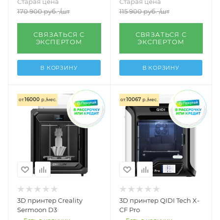
Старая цена
Старая цена
170 900
руб.
/шт
115 900
руб.
/шт
СВЯЗАТЬСЯ С
СВЯЗАТЬСЯ С
ЭКСПЕРТОМ
ЭКСПЕРТОМ
В КОРЗИНУ
В КОРЗИНУ
16000
10067
от
р./мес.
от
р./мес.
3D принтер Creality
3D принтер QIDI Tech X-
Sermoon D3
CF Pro