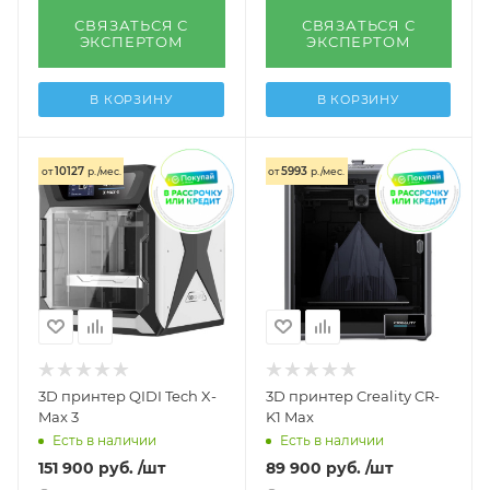
СВЯЗАТЬСЯ С
СВЯЗАТЬСЯ С
ЭКСПЕРТОМ
ЭКСПЕРТОМ
В КОРЗИНУ
В КОРЗИНУ
10127
5993
от
р./мес.
от
р./мес.
3D принтер QIDI Tech X-
3D принтер Creality CR-
Max 3
K1 Max
Есть в наличии
Есть в наличии
151 900
руб.
/шт
89 900
руб.
/шт