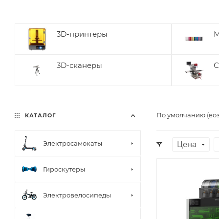
3D-принтеры
М
3D-сканеры
С
По умолчанию (во
КАТАЛОГ
Цена
Электросамокаты
Гироскутеры
Электровелосипеды