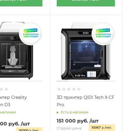
тер Creality
3D принтер QIDI Tech X-CF
n D3
Pro
 наличии
Есть в наличии
151 000
руб.
/шт
000
руб.
/шт
10067
Старая цена
р./мес.
16000
р./мес.