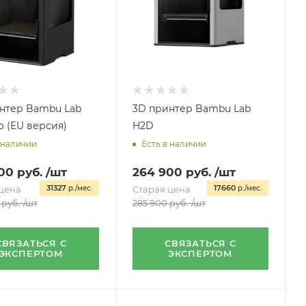
нтер Bambu Lab
3D принтер Bambu Lab
o (EU версия)
H2D
 наличии
Есть в наличии
00
руб.
/шт
264 900
руб.
/шт
31327
17660
цена
р./мес.
Старая цена
р./мес.
руб.
/шт
285 900
руб.
/шт
СВЯЗАТЬСЯ С
СВЯЗАТЬСЯ С
ЭКСПЕРТОМ
ЭКСПЕРТОМ