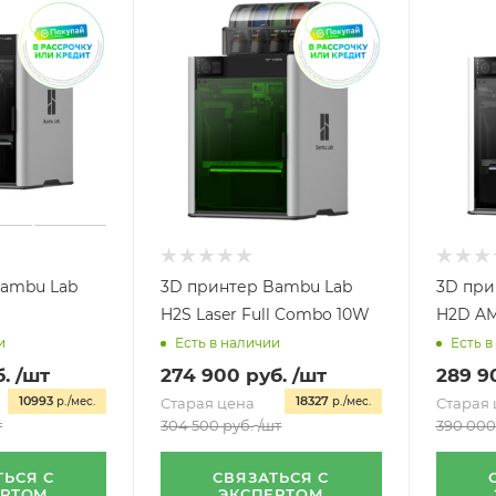
Bambu Lab
3D принтер Bambu Lab
3D при
H2S Laser Full Combo 10W
H2D AM
и
Есть в наличии
Есть в
.
/шт
274 900
руб.
/шт
289 9
10993
18327
р./мес.
Старая цена
р./мес.
Старая 
т
304 500
руб.
/шт
390 000
ТЬСЯ С
СВЯЗАТЬСЯ С
ЕРТОМ
ЭКСПЕРТОМ