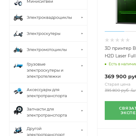
Минисигвеи
Электроквадроциклы
Электроскутеры
3D принтер 
Электромотоциклы
H2D Laser Fu
Есть в наличи
Грузовые
электроскутеры и
369 900
ру
электротележки
Старая цена
Аксессуары для
395 800
руб.
/ш
электротранспорта
СВЯЗА
Запчасти для
ЭКСП
электротранспорта
Другой
электротранспорт