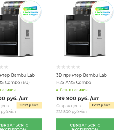
нтер Bambu Lab
3D принтер Bambu Lab
S Combo (EU)
H2S AMS Combo
 наличии
Есть в наличии
00
руб.
/шт
199 900
руб.
/шт
19327
13327
цена
р./мес.
Старая цена
р./мес.
руб.
/шт
225 800
руб.
/шт
СВЯЗАТЬСЯ С
СВЯЗАТЬСЯ С
ЭКСПЕРТОМ
ЭКСПЕРТОМ