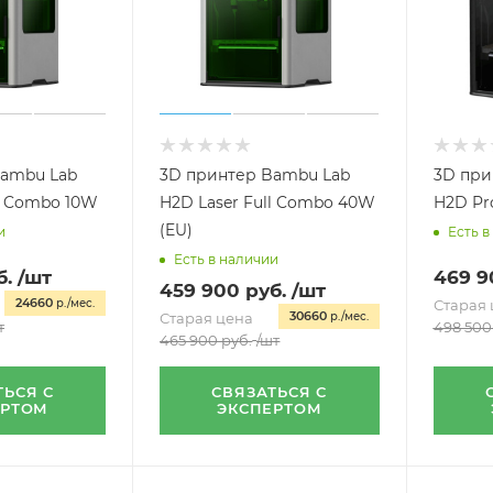
Bambu Lab
3D принтер Bambu Lab
3D при
ll Combo 10W
H2D Laser Full Combo 40W
H2D Pr
(EU)
и
Есть в
Есть в наличии
б.
/шт
469 9
459 900
руб.
/шт
24660
р./мес.
Старая 
30660
Старая цена
р./мес.
т
498 500
465 900
руб.
/шт
ТЬСЯ С
СВЯЗАТЬСЯ С
ЕРТОМ
ЭКСПЕРТОМ