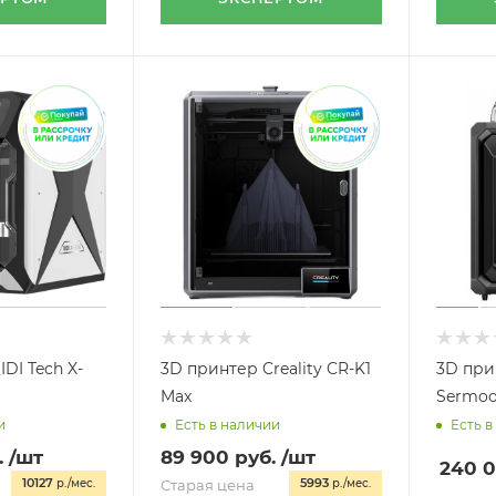
DI Tech X-
3D принтер Creality CR-K1
3D прин
Max
Sermoo
и
Есть в наличии
Есть в
.
/шт
89 900
руб.
/шт
240 
10127
5993
р./мес.
Старая цена
р./мес.