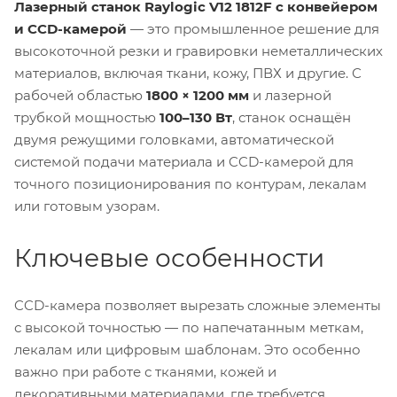
Лазерный станок Raylogic V12 1812F с конвейером
и CCD-камерой
— это промышленное решение для
высокоточной резки и гравировки неметаллических
материалов, включая ткани, кожу, ПВХ и другие. С
рабочей областью
1800 × 1200 мм
и лазерной
трубкой мощностью
100–130 Вт
, станок оснащён
двумя режущими головками, автоматической
системой подачи материала и CCD-камерой для
точного позиционирования по контурам, лекалам
или готовым узорам.
Ключевые особенности
CCD-камера позволяет вырезать сложные элементы
с высокой точностью — по напечатанным меткам,
лекалам или цифровым шаблонам. Это особенно
важно при работе с тканями, кожей и
декоративными материалами, где требуется