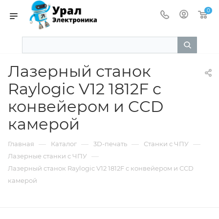
0
Лазерный станок
Raylogic V12 1812F с
конвейером и CCD
камерой
—
—
—
—
Главная
Каталог
3D-печать
Станки с ЧПУ
—
Лазерные станки с ЧПУ
Лазерный станок Raylogic V12 1812F с конвейером и CCD
камерой