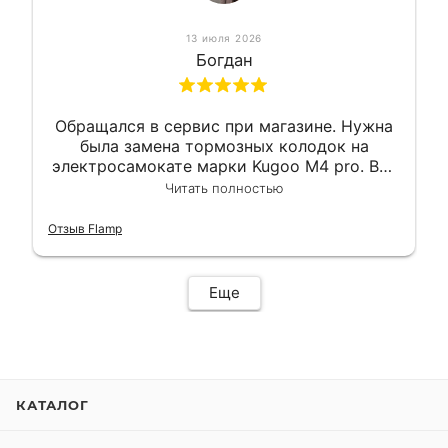
13 июля 2026
Богдан
Обращался в сервис при магазине. Нужна
была замена тормозных колодок на
электросамокате марки Kugoo M4 pro. Всё
сделали в лучшем виде и в максимально
Читать полностью
короткий срок. Электросамокат на
гарантии, поэтому и обратился в этот
Отзыв Flamp
сервис. Езжу сейчас без проблем.
Еще
КАТАЛОГ