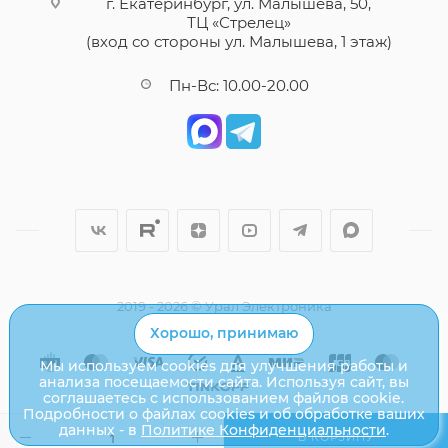
г. Екатеринбург, ул. Малышева, 50,
ТЦ «Стрелец»
(вход со стороны ул. Малышева, 1 этаж)
Пн-Вс: 10.00-20.00
2019 - 2026 © Урал Электроника
Хорошо, принимаю
Мы используем cookies для улучшения работы и
анализа посещаемости сайта. Используя сайт, вы
соглашаетесь с использованием файлов cookie.
Подробности о файлах cookies и об обработке ваших
данных - в
Политике Конфиденциальности
.
В КОРЗИНУ