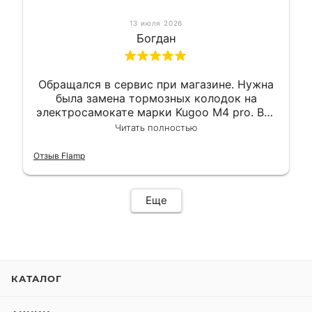
13 июля 2026
Богдан
Обращался в сервис при магазине. Нужна
была замена тормозных колодок на
электросамокате марки Kugoo M4 pro. Всё
сделали в лучшем виде и в максимально
Читать полностью
короткий срок. Электросамокат на
гарантии, поэтому и обратился в этот
Отзыв Flamp
сервис. Езжу сейчас без проблем.
Еще
КАТАЛОГ