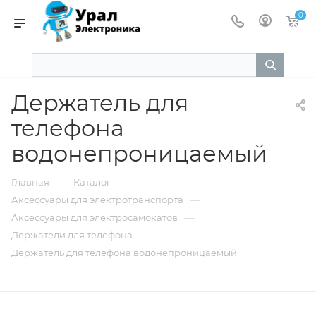
×
0
Держатель для
телефона
водонепроницаемый
—
—
Главная
Каталог
—
Аксессуары для электротранспорта
—
Аксессуары для электросамокатов
—
Держатели для телефона
Держатель для телефона водонепроницаемый