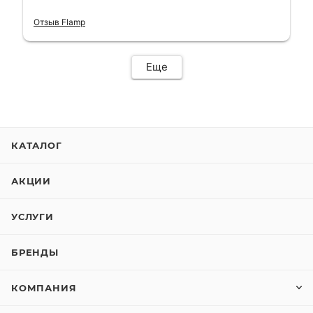
короткий срок. Электросамокат на
гарантии, поэтому и обратился в этот
Отзыв Flamp
сервис. Езжу сейчас без проблем.
Еще
КАТАЛОГ
АКЦИИ
УСЛУГИ
БРЕНДЫ
КОМПАНИЯ