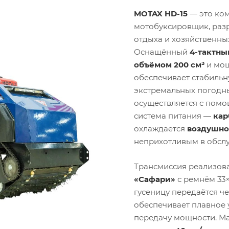
MOTAX HD-15
— это ко
мотобуксировщик, раз
отдыха и хозяйственны
Оснащённый
4-тактны
объёмом 200 см³
и мо
обеспечивает стабильн
экстремальных погодны
осуществляется с пом
система питания —
кар
охлаждается
воздушно
неприхотливым в обсл
Трансмиссия реализов
«Сафари»
с ремнём 33×
гусеницу передаётся ч
обеспечивает плавное
передачу мощности. М