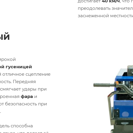
достигает
40 км/ч
, что
преодолевать значител
заснеженной местности
ый
ирокой
ой гусеницей
й отличное сцепление
ость. Передняя
 смягчает удары при
троенная
фара
и
т безопасность при
.
ель способна