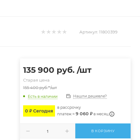
Артикул:
11800399
135 900
руб.
/шт
Старая цена
155 400
руб.
/шт
Нашли дешевле?
Есть в наличии
в расcрочку
0 ₽ Сегодня
9 060 ₽
платеж ≈
в месяц
В КОРЗИНУ