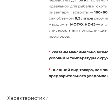
перевозить до
150 кг
полезного
идеальной для рыбалки, охоты
инвентаря. Габариты —
160×60
бак объёмом
6,5 литра
рассчит
маршруты.
MOTAX HD-15
— это
универсальный помощник для
просторов.
*
Указаны максимально возмо
условий и температуры окр
*
Внешний вид товара, компл
предварительного уведомлен
Характеристики