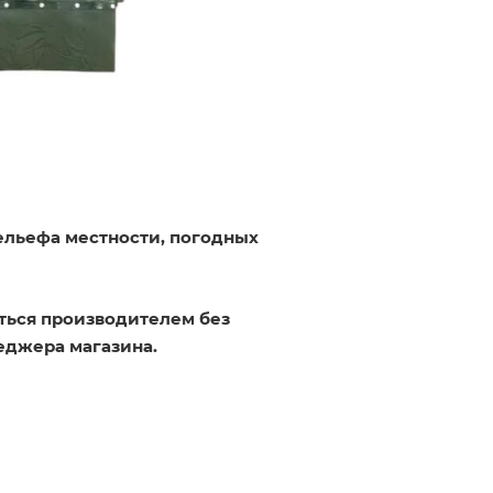
ельефа местности, погодных
ться производителем без
еджера магазина.