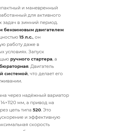
мпактный и маневренный
работанный для активного
х задач в зимний период.
м бензиновым двигателем
щностью
15 л.с.
, он
ую работу даже в
х условиях. Запуск
ощью
ручного стартера
, а
бюраторная
. Двигатель
й системой
, что делает его
уживании.
ана через надёжный вариатор
14×1120 мм, а привод на
ерез цепь типа
520
. Это
 ускорение и эффективную
аксимальная скорость