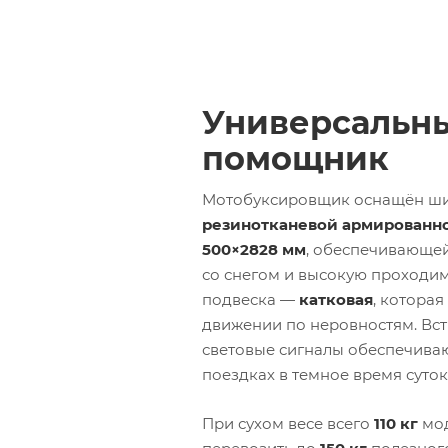
Универсальн
помощник
Мотобуксировщик оснащён ш
резинотканевой армированн
500×2828 мм
, обеспечивающе
со снегом и высокую проходим
подвеска —
катковая
, которая
движении по неровностям. Вс
световые сигналы обеспечиваю
поездках в темное время суток
При сухом весе всего
110 кг
мод