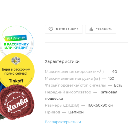
В ИЗБРАННОЕ
СРАВНИТЬ
Характеристики
Максимальная скорость (км/ч)
—
40
Максимальная нагрузка (кг)
—
150
Фары/ подсветка/ стоп сигналы
—
Есть
Передний амортизатор
—
Катковая
подвеска
Размеры (ДхШхВ)
—
160x60x90 см
Привод
—
Цепной
Все характеристики