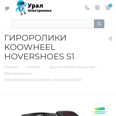
0
ГИРОРОЛИКИ
KOOWHEEL
HOVERSHOES S1
—
—
—
Главная
Каталог
Другой электротранспорт
—
Электроролики
ГИРОРОЛИКИ KOOWHEEL HOVERSHOES S1