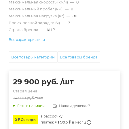
Максимальная скорость (км/ч)
—
8
Максимальный пробег (км)
—
8
Максимальная нагрузка (кг)
—
80
Время полной зарядки (ч)
—
3
Страна бренда
—
КНР
Все характеристики
Все товары категории
Все товары бренда
29 900
руб.
/шт
Старая цена
34 900
руб.
/шт
Нашли дешевле?
Есть в наличии
в расcрочку
0 ₽ Сегодня
1 993 ₽
платеж ≈
в месяц