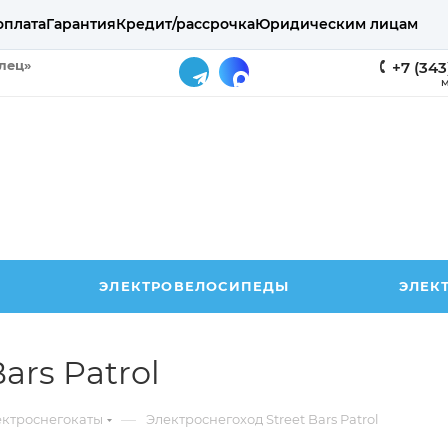
оплата
Гарантия
Кредит/рассрочка
Юридическим лицам
елец»
+7 (343
М
ЭЛЕКТРОВЕЛОСИПЕДЫ
ЭЛЕК
ars Patrol
—
ектроснегокаты
Электроснегоход Street Bars Patrol