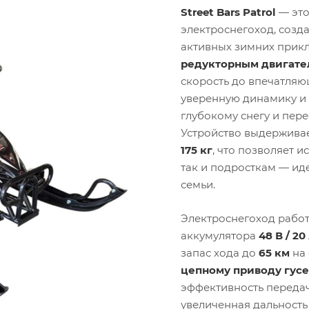
Street Bars Patrol
— это
электроснегоход, созд
активных зимних прик
редукторным двигател
скорость до впечатля
уверенную динамику и
глубокому снегу и пер
Устройство выдерживае
175 кг
, что позволяет и
так и подросткам — ид
семьи.
Электроснегоход работ
аккумулятора
48 В / 20
запас хода до
65 км
на 
цепному приводу гус
эффективность передач
увеличенная дальность