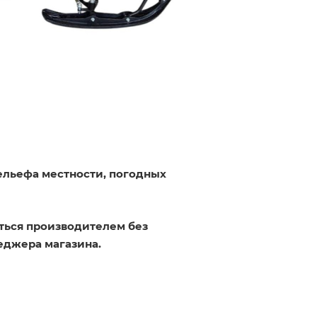
ельефа местности, погодных
ться производителем без
еджера магазина.