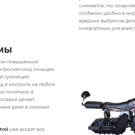
снимается, что позволя
особенно удобно в мор
вредных выбросов дела
комфортным для всей с
мы
том повышенной
ектроснегоход оснащён
й гусеницей,
д и контроль на любом
но понятное, а
посадки делает
ыми даже в сильный
trol
уже входят все