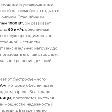
 мощный и универсальный
анный для семейного отдыха и
лючений. Оснащённый
ем 1000 Вт
, он развивает
ющих
60 км/ч
, обеспечивая
 высокую проходимость по
есечённой местности.
т максимальную нагрузку до
спользовать его как взрослым,
еальное решение для всей
ает от быстросъёмного
 А·ч
, который обеспечивает
одном заряде. Благодаря
еницы
, достигается высокая
и мощности, надёжность и
 поездки. Батарея легко