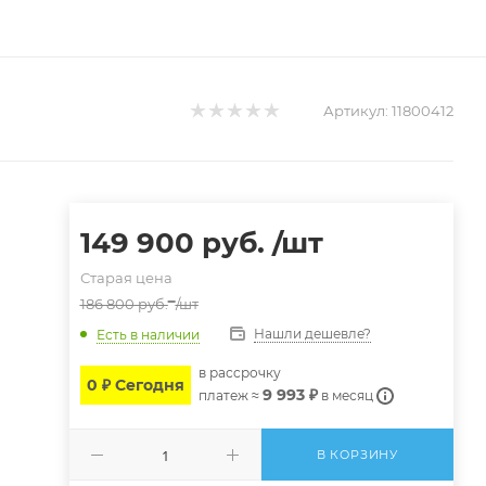
Артикул:
11800412
149 900
руб.
/шт
Старая цена
186 800
руб.
/шт
Нашли дешевле?
Есть в наличии
в расcрочку
0 ₽ Сегодня
9 993 ₽
платеж ≈
в месяц
В КОРЗИНУ