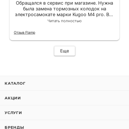
Обращался в сервис при магазине. Нужна
была замена тормозных колодок на
электросамокате марки Kugoo M4 pro. Всё
сделали в лучшем виде и в максимально
Читать полностью
короткий срок. Электросамокат на
гарантии, поэтому и обратился в этот
Отзыв Flamp
сервис. Езжу сейчас без проблем.
Еще
КАТАЛОГ
АКЦИИ
УСЛУГИ
БРЕНДЫ