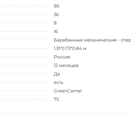
90
36
8
16
Барабанные механические - спер
1.31*0.73*0.84 м
Россия
12 месяцев
Да
есть
GreenCamel
75