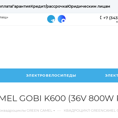
оплата
Гарантия
Кредит/рассрочка
Юридическим лицам
елец»
+7 (343
М
ЭЛЕКТРОВЕЛОСИПЕДЫ
ЭЛЕК
L GOBI K600 (36V 800W
—
оквадроциклы GREEN CAMEL
КВАДРОЦИКЛ GREENCAMEL GO