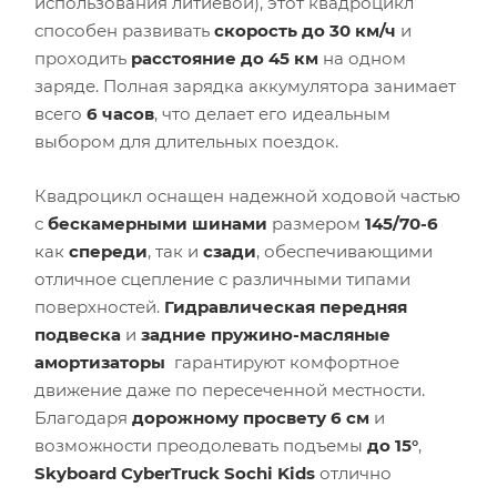
использования литиевой), этот квадроцикл
способен развивать
скорость до 30 км/ч
и
проходить
расстояние до 45 км
на одном
заряде. Полная зарядка аккумулятора занимает
всего
6 часов
, что делает его идеальным
выбором для длительных поездок.
Квадроцикл оснащен надежной ходовой частью
с
бескамерными шинами
размером
145/70-6
как
спереди
, так и
сзади
, обеспечивающими
отличное сцепление с различными типами
поверхностей.
Гидравлическая передняя
подвеска
и
задние
пружино-масляные
амортизаторы
гарантируют комфортное
движение даже по пересеченной местности.
Благодаря
дорожному просвету 6 см
и
возможности преодолевать подъемы
до 15°
,
Skyboard CyberTruck Sochi Kids
отлично