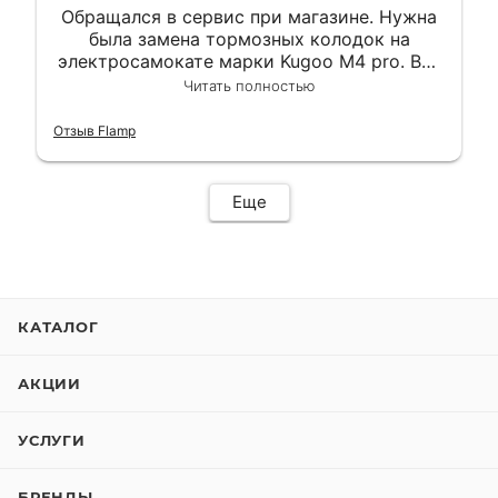
Обращался в сервис при магазине. Нужна
была замена тормозных колодок на
электросамокате марки Kugoo M4 pro. Всё
сделали в лучшем виде и в максимально
Читать полностью
короткий срок. Электросамокат на
гарантии, поэтому и обратился в этот
Отзыв Flamp
сервис. Езжу сейчас без проблем.
Еще
КАТАЛОГ
АКЦИИ
УСЛУГИ
БРЕНДЫ