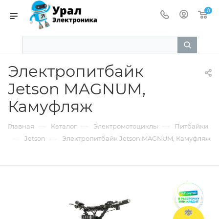
0
Электропитбайк
Jetson MAGNUM,
Камуфляж
—
—
—
Главная
Каталог
Электромотоциклы
Питбайки
—
—
Jetson
Электропитбайк Jetson MAGNUM, Камуфляж