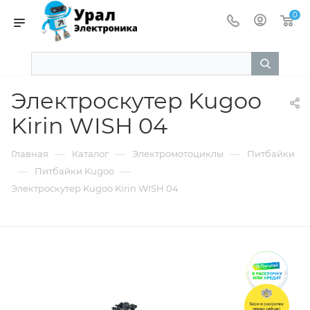
0
Электроскутер Kugoo
Kirin WISH 04
—
—
—
Главная
Каталог
Электромотоциклы
Питбайки
—
—
Питбайки Kugoo
Электроскутер Kugoo Kirin WISH 04