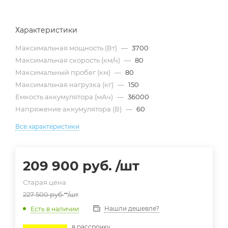
Характеристики
Максимальная мощность (Вт)
—
3700
Максимальная скорость (км/ч)
—
80
Максимальный пробег (км)
—
80
Максимальная нагрузка (кг)
—
150
Емкость аккумулятора (мАч)
—
36000
Напряжение аккумулятора (В)
—
60
Все характеристики
209 900
руб.
/шт
Старая цена
227 500
руб.
/шт
Нашли дешевле?
Есть в наличии
в расcрочку