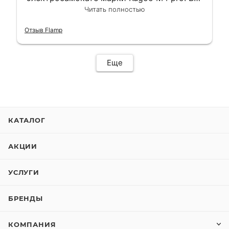
сделали в лучшем виде и в максимально
Читать полностью
короткий срок. Электросамокат на
гарантии, поэтому и обратился в этот
Отзыв Flamp
сервис. Езжу сейчас без проблем.
Еще
КАТАЛОГ
АКЦИИ
УСЛУГИ
БРЕНДЫ
КОМПАНИЯ