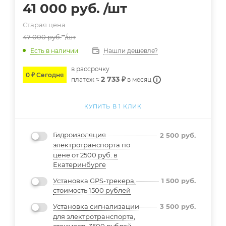
41 000
руб.
/шт
Старая цена
47 000
руб.
/шт
Нашли дешевле?
Есть в наличии
в расcрочку
0 ₽ Сегодня
2 733 ₽
платеж ≈
в месяц
КУПИТЬ В 1 КЛИК
Гидроизоляция
2 500
руб.
электротранспорта по
цене от 2500 руб. в
Екатеринбурге
Установка GPS-трекера,
1 500
руб.
стоимость 1500 рублей
Установка сигнализации
3 500
руб.
для электротранспорта,