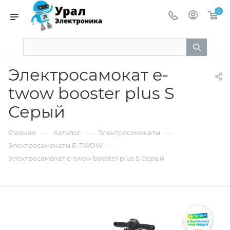
0
Электросамокат e-
twow booster plus S
Серый
—
—
—
Главная
Каталог
Электросамокаты
—
Электросамокаты E-TWOW
Электросамокат e-twow booster plus S Серый