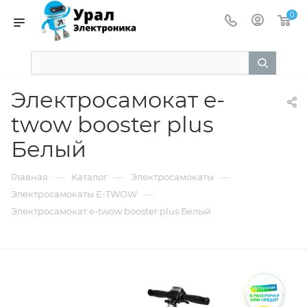
0
Электросамокат e-
twow booster plus
Белый
—
—
—
Главная
Каталог
Электросамокаты
—
Электросамокаты E-TWOW
Электросамокат e-twow booster plus Белый