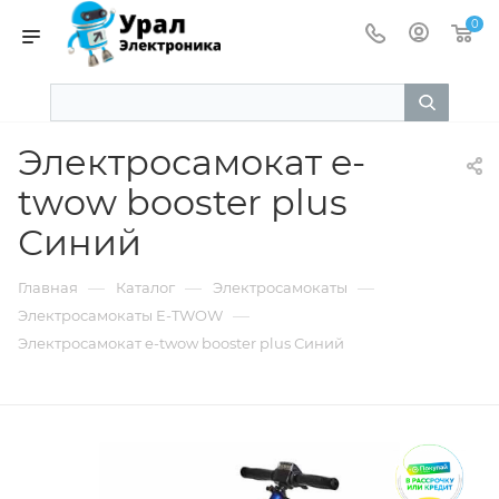
0
Электросамокат e-
twow booster plus
Синий
—
—
—
Главная
Каталог
Электросамокаты
—
Электросамокаты E-TWOW
Электросамокат e-twow booster plus Синий