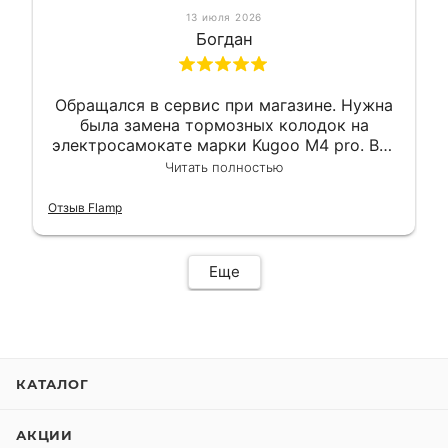
13 июля 2026
Богдан
Обращался в сервис при магазине. Нужна
была замена тормозных колодок на
электросамокате марки Kugoo M4 pro. Всё
сделали в лучшем виде и в максимально
Читать полностью
короткий срок. Электросамокат на
гарантии, поэтому и обратился в этот
Отзыв Flamp
сервис. Езжу сейчас без проблем.
Еще
КАТАЛОГ
АКЦИИ