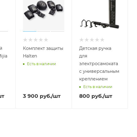
й
Комплект защиты
Детская ручка
ijia
Halten
для
электросамоката
Есть в наличии
с универсальным
креплением
Есть в наличии
шт
3 900
руб.
/шт
800
руб.
/шт