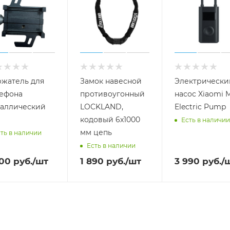
жатель для
Замок навесной
Электрически
ефона
противоугонный
насос Xiaomi M
аллический
LOCKLAND,
Electric Pump
кодовый 6х1000
Есть в наличии
мм цепь
ть в наличии
Есть в наличии
000
руб.
/шт
1 890
руб.
/шт
3 990
руб.
/