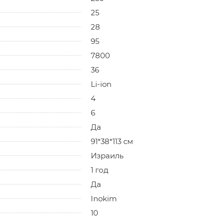
25
28
95
7800
36
Li-ion
4
6
Да
91*38*113 см
Израиль
1 год
Да
Inokim
10