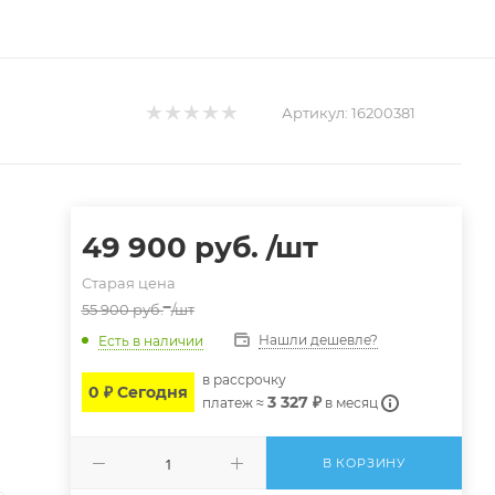
Артикул:
16200381
49 900
руб.
/шт
Старая цена
55 900
руб.
/шт
Нашли дешевле?
Есть в наличии
в расcрочку
0 ₽ Сегодня
3 327 ₽
платеж ≈
в месяц
В КОРЗИНУ