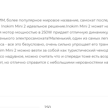
СИМ, более популярное мировое название, самокат посл
 Inokim Mini 2 идеальное решение.Inokim Mini 2 может н
ся мотор мощностью в 250W придает отличную динамику,
ленького электросамоката!Маленький, один из самых легк
а - все это безусловно, очень сильно упрощает его тран
im Mini 2 можно везти за собой как туристический чемо
со надувное, можно считать что и спереди тоже есть во
т, но отлично справится с небольшими неровностями на
250