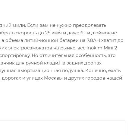
едний мили. Если вам не нужно преодолевать
абрать скорость до 25 км/ч и даже 6-ти дюймовые
 а объема литий-ионной батареи на 7.8AH хватит до
их электросамокатов на рынке, вес Inokim Mini 2
спортировку. Но отличительная особенность, это
данчик для ручной клади.На задних дропах
здушная амортизационная подушка. Конечно, ехать
 дорогах и улицах Москвы и других городов нашей