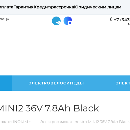
оплата
Гарантия
Кредит/рассрочка
Юридическим лицам
елец»
+7 (343
М
ЭЛЕКТРОВЕЛОСИПЕДЫ
ЭЛЕК
INI2 36V 7.8Ah Black
—
мокаты INOKIM
Электросамокат Inokim MINI2 36V 7.8Ah Black