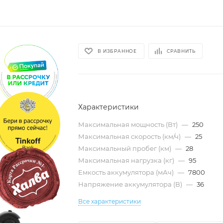
В ИЗБРАННОЕ
СРАВНИТЬ
Характеристики
Максимальная мощность (Вт)
—
250
Максимальная скорость (км/ч)
—
25
Максимальный пробег (км)
—
28
Максимальная нагрузка (кг)
—
95
Емкость аккумулятора (мАч)
—
7800
Напряжение аккумулятора (В)
—
36
Все характеристики