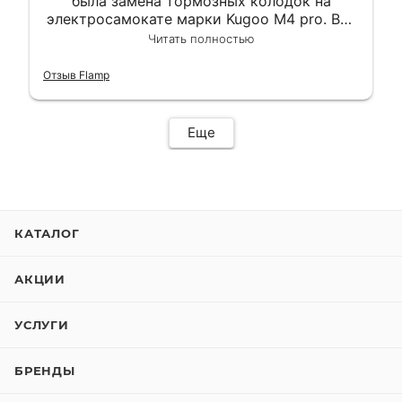
была замена тормозных колодок на
электросамокате марки Kugoo M4 pro. Всё
сделали в лучшем виде и в максимально
Читать полностью
короткий срок. Электросамокат на
гарантии, поэтому и обратился в этот
Отзыв Flamp
сервис. Езжу сейчас без проблем.
Еще
КАТАЛОГ
АКЦИИ
УСЛУГИ
БРЕНДЫ