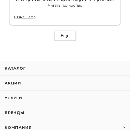
сделали в лучшем виде и в максимально
Читать полностью
короткий срок. Электросамокат на
гарантии, поэтому и обратился в этот
Отзыв Flamp
сервис. Езжу сейчас без проблем.
Еще
КАТАЛОГ
АКЦИИ
УСЛУГИ
БРЕНДЫ
КОМПАНИЯ