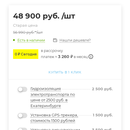
48 900
руб.
/шт
Старая цена
56 990
руб.
/шт
Нашли дешевле?
Есть в наличии
в расcрочку
0 ₽ Сегодня
3 260 ₽
платеж ≈
в месяц
КУПИТЬ В 1 КЛИК
Гидроизоляция
2 500
руб.
электротранспорта по
цене от 2500 руб. в
Екатеринбурге
Установка GPS-трекера,
1 500
руб.
стоимость 1500 рублей
Установка сигнализации
3 500
руб.