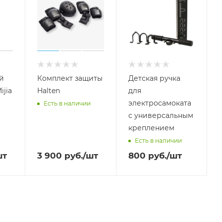
й
Комплект защиты
Детская ручка
ijia
Halten
для
электросамоката
Есть в наличии
с универсальным
креплением
Есть в наличии
шт
3 900
руб.
/шт
800
руб.
/шт