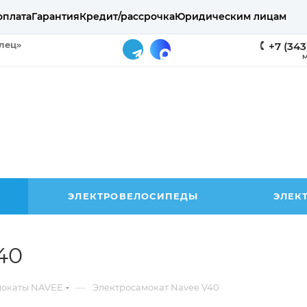
оплата
Гарантия
Кредит/рассрочка
Юридическим лицам
елец»
+7 (343
М
ЭЛЕКТРОВЕЛОСИПЕДЫ
ЭЛЕК
40
—
мокаты NAVEE
Электросамокат Navee V40