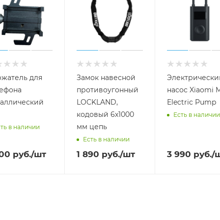
жатель для
Замок навесной
Электрически
ефона
противоугонный
насос Xiaomi M
аллический
LOCKLAND,
Electric Pump
кодовый 6х1000
Есть в наличии
мм цепь
ть в наличии
Есть в наличии
000
руб.
/шт
1 890
руб.
/шт
3 990
руб.
/