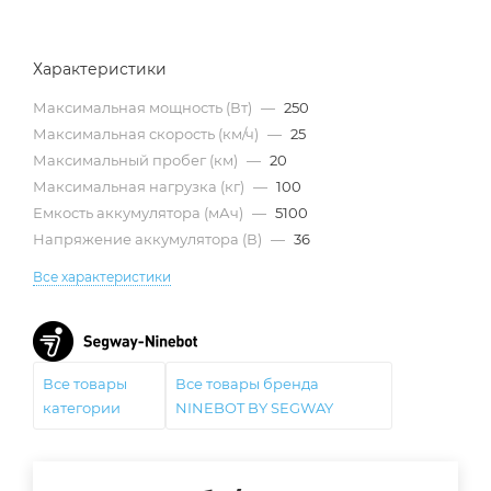
Характеристики
Максимальная мощность (Вт)
—
250
Максимальная скорость (км/ч)
—
25
Максимальный пробег (км)
—
20
Максимальная нагрузка (кг)
—
100
Емкость аккумулятора (мАч)
—
5100
Напряжение аккумулятора (В)
—
36
Все характеристики
Все товары
Все товары бренда
категории
NINEBOT BY SEGWAY