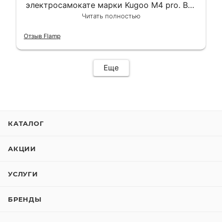
электросамокате марки Kugoo M4 pro. Всё
сделали в лучшем виде и в максимально
Читать полностью
короткий срок. Электросамокат на
гарантии, поэтому и обратился в этот
Отзыв Flamp
сервис. Езжу сейчас без проблем.
Еще
КАТАЛОГ
АКЦИИ
УСЛУГИ
БРЕНДЫ