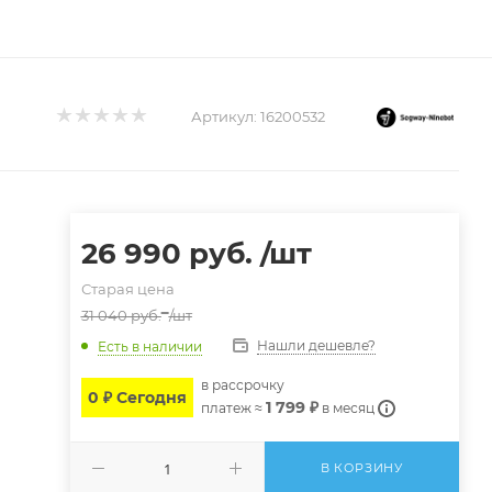
Артикул:
16200532
26 990
руб.
/шт
Старая цена
31 040
руб.
/шт
Нашли дешевле?
Есть в наличии
в расcрочку
0 ₽ Сегодня
1 799 ₽
платеж ≈
в месяц
В КОРЗИНУ