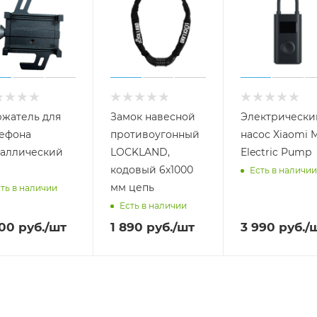
жатель для
Замок навесной
Электрически
ефона
противоугонный
насос Xiaomi M
аллический
LOCKLAND,
Electric Pump
кодовый 6х1000
Есть в наличии
мм цепь
ть в наличии
Есть в наличии
000
руб.
/шт
1 890
руб.
/шт
3 990
руб.
/