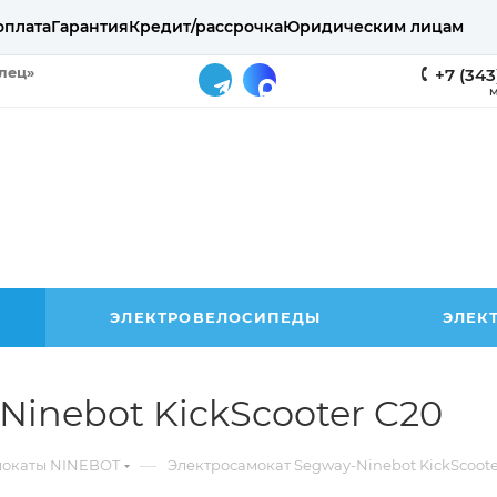
оплата
Гарантия
Кредит/рассрочка
Юридическим лицам
елец»
+7 (343
М
ЭЛЕКТРОВЕЛОСИПЕДЫ
ЭЛЕК
inebot KickScooter C20
—
мокаты NINEBOT
Электросамокат Segway-Ninebot KickScoote