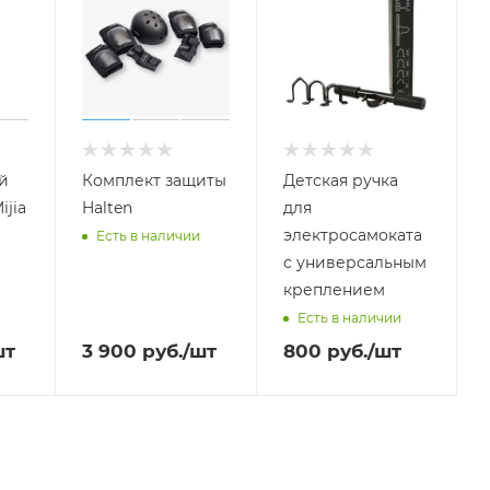
й
Комплект защиты
Детская ручка
ijia
Halten
для
электросамоката
Есть в наличии
с универсальным
креплением
Есть в наличии
шт
3 900
руб.
/шт
800
руб.
/шт