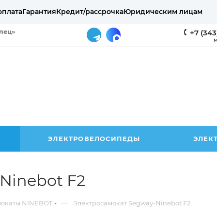
оплата
Гарантия
Кредит/рассрочка
Юридическим лицам
елец»
+7 (343
М
ЭЛЕКТРОВЕЛОСИПЕДЫ
ЭЛЕК
Ninebot F2
—
мокаты NINEBOT
Электросамокат Segway-Ninebot F2