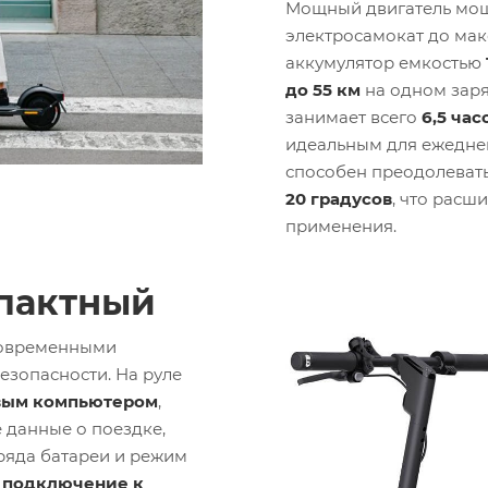
Мощный двигатель мо
электросамокат до ма
аккумулятор емкостью
до 55 км
на одном заря
занимает всего
6,5 час
идеальным для ежедне
способен преодолевать
20 градусов
, что расш
применения.
пактный
овременными
езопасности. На руле
вым компьютером
,
 данные о поездке,
аряда батареи и режим
т
подключение к