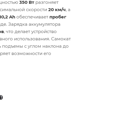
щностью
350 Вт
разгоняет
ксимальной скорости
20 км/ч
, а
10,2 Ah
обеспечивает
пробег
де. Зарядка аккумулятора
ов
, что делает устройство
вного использования. Самокат
 подъемы с углом наклона до
иряет возможности его