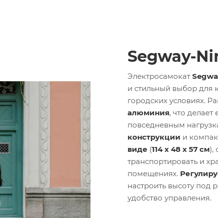
Segway-Ni
Электросамокат
Segwa
и стильный выбор для 
городских условиях. Р
алюминия
, что делает
повседневным нагрузк
конструкции
и компак
виде
(
114 х 48 х 57 см
),
транспортировать и хр
помещениях.
Регулиру
настроить высоту под р
удобство управления.