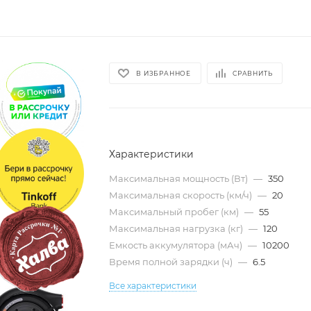
В ИЗБРАННОЕ
СРАВНИТЬ
Характеристики
Максимальная мощность (Вт)
—
350
Максимальная скорость (км/ч)
—
20
Максимальный пробег (км)
—
55
Максимальная нагрузка (кг)
—
120
Емкость аккумулятора (мАч)
—
10200
Время полной зарядки (ч)
—
6.5
Все характеристики