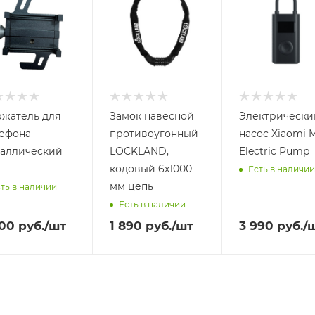
жатель для
Замок навесной
Электрически
ефона
противоугонный
насос Xiaomi M
аллический
LOCKLAND,
Electric Pump
кодовый 6х1000
Есть в наличии
мм цепь
ть в наличии
Есть в наличии
000
руб.
/шт
1 890
руб.
/шт
3 990
руб.
/