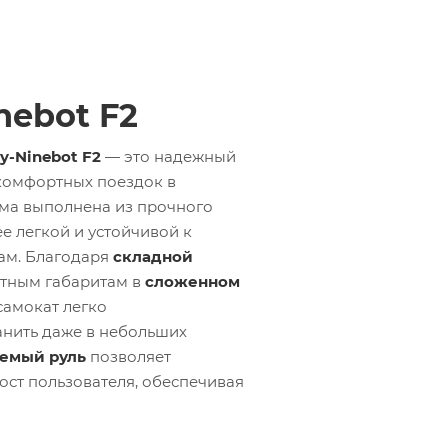
nebot F2
y-Ninebot F2
— это надежный
комфортных поездок в
ама выполнена из прочного
 ее легкой и устойчивой к
ам. Благодаря
складной
тным габаритам в
сложенном
 самокат легко
анить даже в небольших
емый руль
позволяет
ост пользователя, обеспечивая