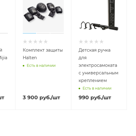
й
Комплект защиты
Детская ручка
ijia
Halten
для
электросамоката
Есть в наличии
с универсальным
креплением
Есть в наличии
шт
3 900
руб.
/шт
990
руб.
/шт