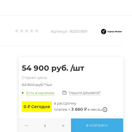
Артикул:
16200569
54 900
руб.
/шт
Старая цена
62 900
руб.
/шт
Нашли дешевле?
Есть в наличии
в расcрочку
0 ₽ Сегодня
3 660 ₽
платеж ≈
в месяц
В КОРЗИНУ