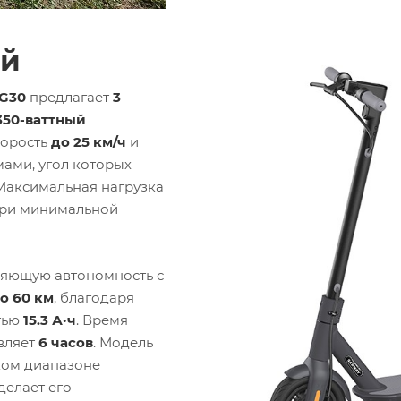
ий
 G30
предлагает
3
350-ваттный
корость
до 25 км/ч
и
мами, угол которых
 Максимальная нагрузка
при минимальной
ляющую автономность с
о 60 км
, благодаря
тью
15.3 А·ч
. Время
вляет
6 часов
. Модель
ком диапазоне
 делает его