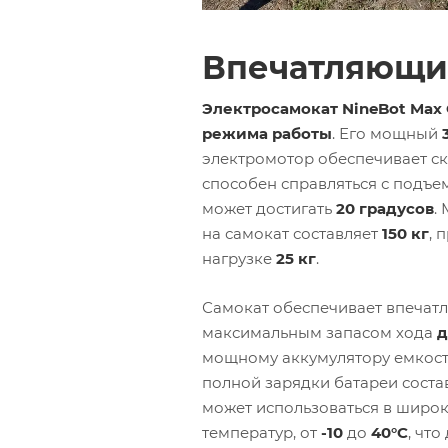
Впечатляющ
Электросамокат NineBot Max
режима работы
. Его мощный
электромотор обеспечивает с
способен справляться с подъе
может достигать
20 градусов
.
на самокат составляет
150 кг
, 
нагрузке
25 кг
.
Самокат обеспечивает впечат
максимальным запасом хода
д
мощному аккумулятору емкос
полной зарядки батареи соста
может использоваться в широ
температур, от
-10
до
40°C
, что