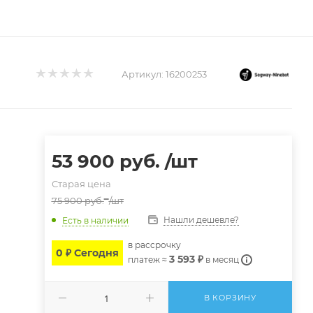
Артикул:
16200253
53 900
руб.
/шт
Старая цена
75 900
руб.
/шт
Нашли дешевле?
Есть в наличии
в расcрочку
0 ₽ Сегодня
3 593 ₽
платеж ≈
в месяц
В КОРЗИНУ