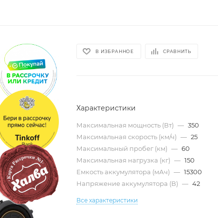
В ИЗБРАННОЕ
СРАВНИТЬ
Характеристики
Максимальная мощность (Вт)
—
350
Максимальная скорость (км/ч)
—
25
Максимальный пробег (км)
—
60
Максимальная нагрузка (кг)
—
150
Емкость аккумулятора (мАч)
—
15300
Напряжение аккумулятора (В)
—
42
Все характеристики