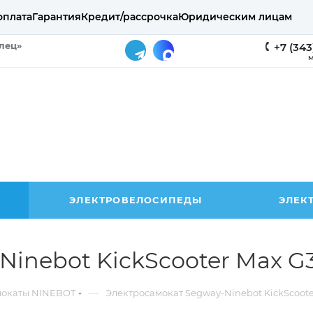
оплата
Гарантия
Кредит/рассрочка
Юридическим лицам
елец»
+7 (343
М
ЭЛЕКТРОВЕЛОСИПЕДЫ
ЭЛЕК
Ninebot KickScooter Max G
—
мокаты NINEBOT
Электросамокат Segway-Ninebot KickScoote