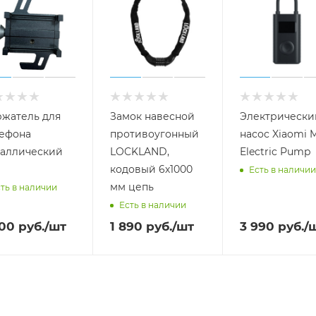
жатель для
Замок навесной
Электрически
ефона
противоугонный
насос Xiaomi M
аллический
LOCKLAND,
Electric Pump
кодовый 6х1000
Есть в наличии
мм цепь
ть в наличии
Есть в наличии
000
руб.
/шт
1 890
руб.
/шт
3 990
руб.
/