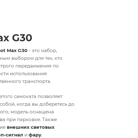
ax G30
ot Max G30
- это набор,
ным выбором для тех, кто
строго передвижения по
ости использования
венного транспорта.
этого самоката позволяет
 собой, когда вы доберетесь до
того, модель оснащена
ва при парковке. Также
чие
внешних световых
оп-сигнал
и
фару
.