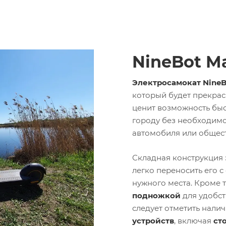
NineBot M
Электросамокат NineB
который будет прекрас
ценит возможность бы
городу без необходим
автомобиля или общест
Складная конструкция 
легко переносить его с
нужного места. Кроме 
подножкой
для удобст
следует отметить нали
устройств
, включая
ст