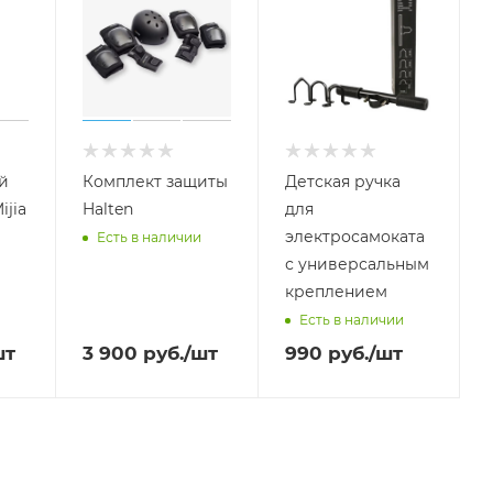
й
Комплект защиты
Детская ручка
ijia
Halten
для
электросамоката
Есть в наличии
с универсальным
креплением
Есть в наличии
шт
3 900
руб.
/шт
990
руб.
/шт