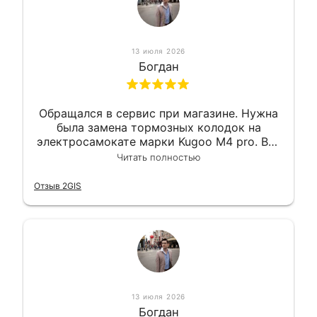
13 июля 2026
Богдан
Обращался в сервис при магазине. Нужна
была замена тормозных колодок на
электросамокате марки Kugoo M4 pro. Всё
сделали в лучшем виде и в максимально
Читать полностью
короткий срок. Электросамокат на
гарантии, поэтому и обратился в этот
Отзыв 2GIS
сервис. Езжу сейчас без проблем.
13 июля 2026
Богдан