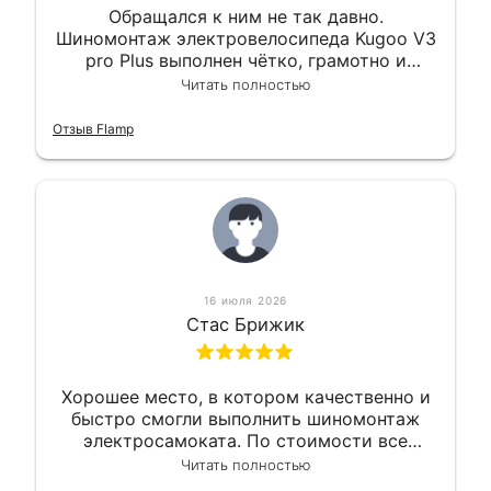
Обращался к ним не так давно.
Шиномонтаж электровелосипеда Kugoo V3
pro Plus выполнен чётко, грамотно и
квалифицированно. Всё сделано
Читать полностью
оперативно и в срок. Ну и взяли
приемлемо.
Отзыв Flamp
16 июля 2026
Стас Брижик
Хорошее место, в котором качественно и
быстро смогли выполнить шиномонтаж
электросамоката. По стоимости все
вышло вообще приемлемо хочу сказать.
Читать полностью
Так что могу порекомендовать.