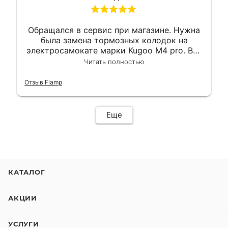
Обращался в сервис при магазине. Нужна
была замена тормозных колодок на
электросамокате марки Kugoo M4 pro. Всё
сделали в лучшем виде и в максимально
Читать полностью
короткий срок. Электросамокат на
гарантии, поэтому и обратился в этот
Отзыв Flamp
сервис. Езжу сейчас без проблем.
Еще
КАТАЛОГ
АКЦИИ
УСЛУГИ