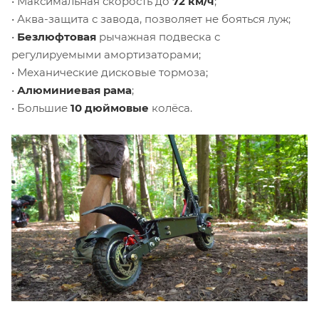
• Максимальная скорость до
72 км/ч
;
• Аква-защита с завода, позволяет не бояться луж;
•
Безлюфтовая
рычажная подвеска с
регулируемыми амортизаторами;
• Механические дисковые тормоза;
•
Алюминиевая рама
;
• Большие
10 дюймовые
колёса.