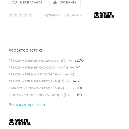
В ИЗБРАННОЕ
СРАВНИТЬ
Артикул:
16200446
Характеристики
Максимальная мощность (Вт)
—
3200
Максимальная скорость (км/ч)
—
74
Максимальный пробег (км)
—
65
Максимальная нагрузка (кг)
—
145
Емкость аккумулятора (мАч)
—
21000
Напряжение аккумулятора (В)
—
60
Все характеристики