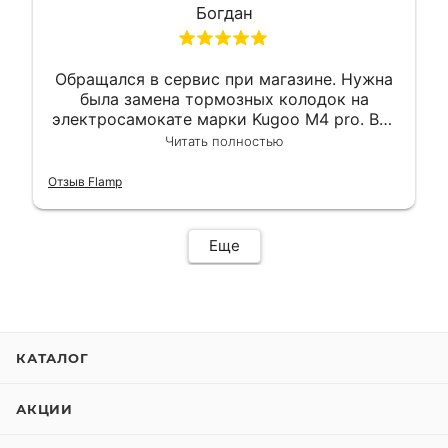
Богдан
Обращался в сервис при магазине. Нужна
была замена тормозных колодок на
электросамокате марки Kugoo M4 pro. Всё
сделали в лучшем виде и в максимально
Читать полностью
короткий срок. Электросамокат на
гарантии, поэтому и обратился в этот
Отзыв Flamp
сервис. Езжу сейчас без проблем.
Еще
КАТАЛОГ
АКЦИИ